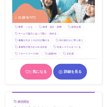
教育・こども
経理・会計・財務
経営企画
チームで協力しあって動く・決める
裁量が大きくのびのび働ける
目の前の人に寄り添う
多様性が受入れられる社会
社会システムをつくる
リモートワークOK
副業OK
正社員
気になる
詳細を見る
締切間近