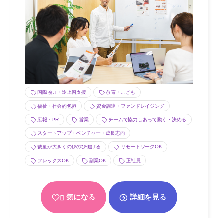
国際協力・途上国支援
教育・こども
福祉・社会的包摂
資金調達・ファンドレイジング
広報・PR
営業
チームで協力しあって動く・決める
スタートアップ・ベンチャー・成長志向
裁量が大きくのびのび働ける
リモートワークOK
フレックスOK
副業OK
正社員
気になる
詳細を見る