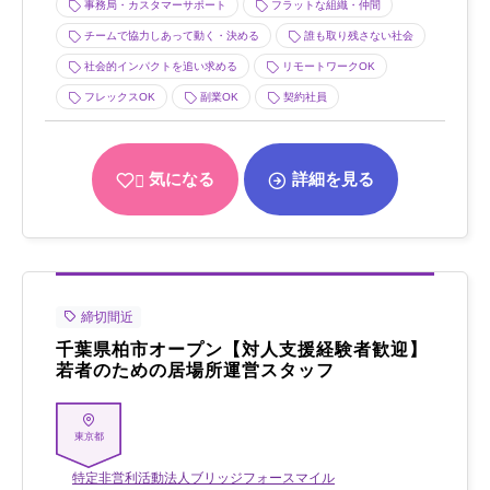
事務局・カスタマーサポート
フラットな組織・仲間
チームで協力しあって動く・決める
誰も取り残さない社会
社会的インパクトを追い求める
リモートワークOK
フレックスOK
副業OK
契約社員
気になる
詳細を見る
締切間近
千葉県柏市オープン【対人支援経験者歓迎】
若者のための居場所運営スタッフ
東京都
特定非営利活動法人ブリッジフォースマイル