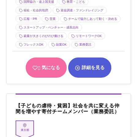
国際協力・途上国支援
教育・こども
福祉・社会的包摂
資金調達・ファンドレイジング
広報・PR
営業
チームで協力しあって動く・決める
スタートアップ・ベンチャー・成長志向
裁量が大きくのびのび働ける
リモートワークOK
フレックスOK
副業OK
業務委託
気になる
詳細を見る
【子どもの虐待・貧困】社会を共に変える仲
間を増やす寄付チームメンバー（業務委託）
東京都