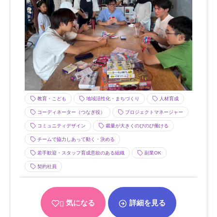
教育・こども
地域活性化・まちづくり
人材育成
コーディネーター（つなぎ役）
プロジェクトマネージャー
コミュニティデザイン
裁量が大きくのびのび働ける
チームで協力しあって動く・決める
若手歓迎・スタッフ育成意欲のある組織
副業OK
契約社員
気になる
詳細を見る