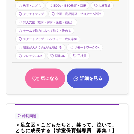
教育・こども
SDGs・ESG投資・CSR
人材育成
クリエイティブ
企画・商品開発・プログラム設計
対人支援（教育・保育・医療・福祉）
チームで協力しあって動く・決める
スタートアップ・ベンチャー・成長志向
裁量が大きくのびのび働ける
リモートワークOK
フレックスOK
副業OK
正社員
気になる
詳細を見る
締切間近
＜足立区＞こどもたちと、笑って、泣いて、
ともに成長する【学童保育指導員 募集！】