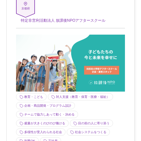
京都府
特定非営利活動法人 放課後NPOアフタースクール
教育・こども
対人支援（教育・保育・医療・福祉）
企画・商品開発・プログラム設計
チームで協力しあって動く・決める
裁量が大きくのびのび働ける
目の前の人に寄り添う
多様性が受入れられる社会
社会システムをつくる
副業OK
正社員