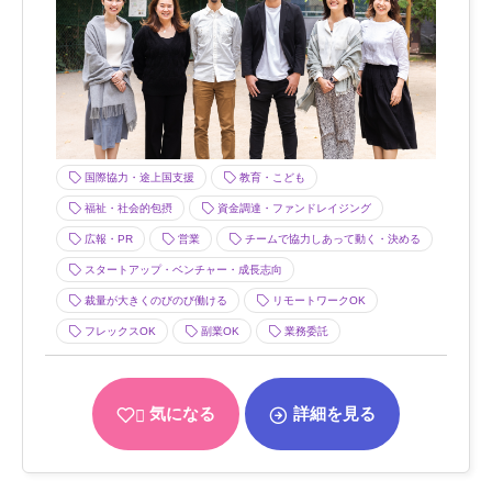
国際協力・途上国支援
教育・こども
福祉・社会的包摂
資金調達・ファンドレイジング
広報・PR
営業
チームで協力しあって動く・決める
スタートアップ・ベンチャー・成長志向
裁量が大きくのびのび働ける
リモートワークOK
フレックスOK
副業OK
業務委託
気になる
詳細を見る