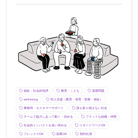
福祉・社会的包摂
教育・こども
貧困問題
well-being
対人支援（教育・保育・医療・福祉）
事務局・カスタマーサポート
誰も取り残さない社会
チームで協力しあって動く・決める
フラットな組織・仲間
社会的インパクトを追い求める
リモートワークOK
フレックスOK
副業OK
契約社員