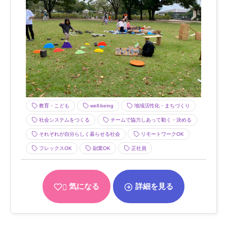
教育・こども
well-being
地域活性化・まちづくり
社会システムをつくる
チームで協力しあって動く・決める
それぞれが自分らしく暮らせる社会
リモートワークOK
フレックスOK
副業OK
正社員
気になる
詳細を見る