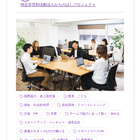
特定非営利活動法人かものはしプロジェクト
国際協力・途上国支援
教育・こども
福祉・社会的包摂
資金調達・ファンドレイジング
広報・PR
営業
チームで協力しあって動く・決める
スタートアップ・ベンチャー・成長志向
裁量が大きくのびのび働ける
リモートワークOK
フレックスOK
副業OK
業務委託