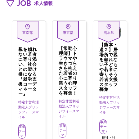
JOB
求人情報
東京都
東京都
熊本県
【熊本・
【常勤心
親を頼れ
週２】居
理師】ト
ない若者
場所で親
ラウマや
に寄り添
を頼れな
生きづら
い、社会
い子ども
さを抱え
との架け
や若者に
た若者の
橋になる
寄りそう
心に寄り
『就労支
若者支援
添う心理
援コーデ
スタッフ
スタッフ
ィネータ
募集
を募集！
ー』
特定非営利活
特定非営利活
特定非営利活
動法人ブリッ
動法人ブリッ
動法人ブリッ
ジフォースマ
ジフォースマ
ジフォースマ
イル
イル
イル
事業
事業
事業
テー
テー
テー
マ
マ
マ
福祉・社