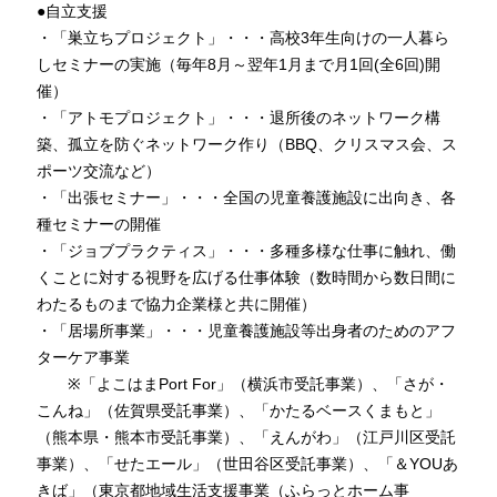
●自立支援

・「巣立ちプロジェクト」・・・高校3年生向けの一人暮ら
しセミナーの実施（毎年8月～翌年1月まで月1回(全6回)開
催）

・「アトモプロジェクト」・・・退所後のネットワーク構
築、孤立を防ぐネットワーク作り（BBQ、クリスマス会、ス
ポーツ交流など）

・「出張セミナー」・・・全国の児童養護施設に出向き、各
種セミナーの開催

・「ジョブプラクティス」・・・多種多様な仕事に触れ、働
くことに対する視野を広げる仕事体験（数時間から数日間に
わたるものまで協力企業様と共に開催）

・「居場所事業」・・・児童養護施設等出身者のためのアフ
ターケア事業

　　※「よこはまPort For」（横浜市受託事業）、「さが・
こんね」（佐賀県受託事業）、「かたるベースくまもと」
（熊本県・熊本市受託事業）、「えんがわ」（江戸川区受託
事業）、「せたエール」（世田谷区受託事業）、「＆YOUあ
きば」（東京都地域生活支援事業（ふらっとホーム事