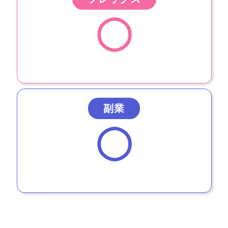
◯
副業
◯