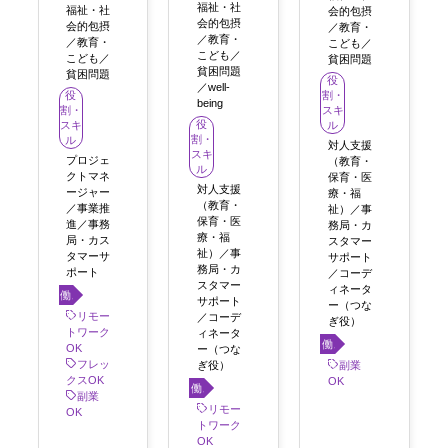
福祉・社
福祉・社
会的包摂
会的包摂
会的包摂
／教育・
／教育・
／教育・
こども／
こども／
こども／
貧困問題
貧困問題
貧困問題
役
／well-
役
割・
being
割・
スキ
役
スキ
ル
割・
ル
対人支援
スキ
プロジェ
（教育・
ル
クトマネ
保育・医
対人支援
ージャー
療・福
（教育・
／事業推
祉）／事
保育・医
進／事務
務局・カ
療・福
局・カス
スタマー
祉）／事
タマーサ
サポート
務局・カ
ポート
／コーデ
スタマー
ィネータ
働き
サポート
ー（つな
方
リモー
／コーデ
ぎ役）
トワーク
ィネータ
働き
OK
ー（つな
フレッ
方
ぎ役）
副業
クスOK
OK
働き
副業
方
リモー
OK
トワーク
OK