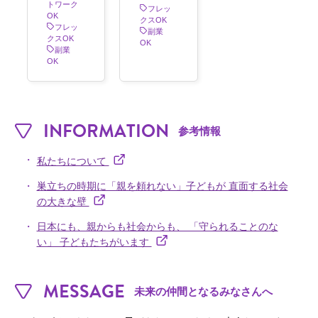
トワーク
フレッ
OK
クスOK
フレッ
副業
クスOK
OK
副業
OK
︎︎ INFORMATION
︎ 参考情報
・
私たちについて
・
巣立ちの時期に「親を頼れない」子どもが 直面する社会
の大きな壁
・
日本にも、親からも社会からも、 「守られることのな
い」 子どもたちがいます
︎︎ MESSAGE
︎︎ 未来の仲間となるみなさんへ