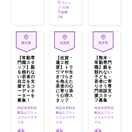
フレッ
クスOK
副業
OK
東京都
佐賀県
熊本県
【常勤専
【佐賀・
【熊本・
門職スタ
週２程
常勤専門
ッフ】親
度】トラ
職】親を
を頼れな
ウマや生
頼れない
い若者の
きづらさ
子ども・
自立を支
を抱えた
若者に寄
援するコ
若者の心
りそう専
ーディネ
に寄り添
門相談支
ーターを
う心理ス
援スタッ
募集！
タッフ
フ募集
特定非営利活
特定非営利活
特定非営利活
動法人ブリッ
動法人ブリッ
動法人ブリッ
ジフォースマ
ジフォースマ
ジフォースマ
イル
イル
イル
事業
事業
事業