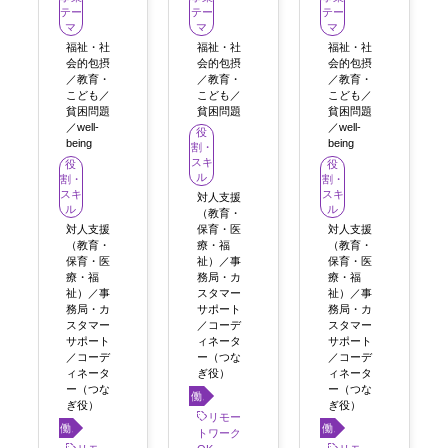
テー
テー
テー
マ
マ
マ
福祉・社
福祉・社
福祉・社
会的包摂
会的包摂
会的包摂
／教育・
／教育・
／教育・
こども／
こども／
こども／
貧困問題
貧困問題
貧困問題
／well-
／well-
役
being
being
割・
スキ
役
役
ル
割・
割・
スキ
スキ
対人支援
ル
ル
（教育・
対人支援
保育・医
対人支援
（教育・
療・福
（教育・
保育・医
祉）／事
保育・医
療・福
務局・カ
療・福
祉）／事
スタマー
祉）／事
務局・カ
サポート
務局・カ
スタマー
／コーデ
スタマー
サポート
ィネータ
サポート
／コーデ
ー（つな
／コーデ
ィネータ
ぎ役）
ィネータ
ー（つな
ー（つな
働き
ぎ役）
ぎ役）
方
リモー
働き
働き
トワーク
方
方