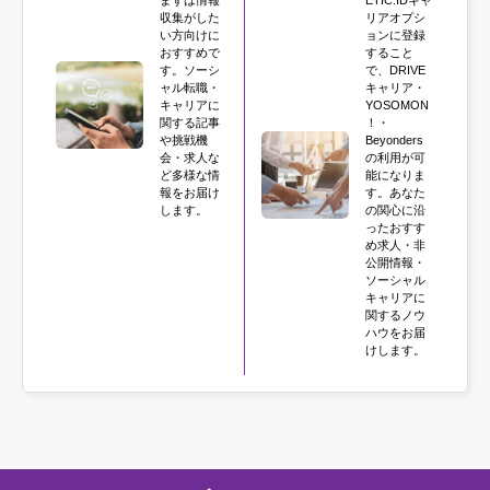
収集がした
リアオプシ
い方向けに
ョンに登録
おすすめで
すること
す。ソーシ
で、DRIVE
ャル転職・
キャリア・
キャリアに
YOSOMON
関する記事
！・
や挑戦機
Beyonders
会・求人な
の利用が可
ど多様な情
能になりま
報をお届け
す。あなた
します。
の関心に沿
ったおすす
め求人・非
公開情報・
ソーシャル
キャリアに
関するノウ
ハウをお届
けします。