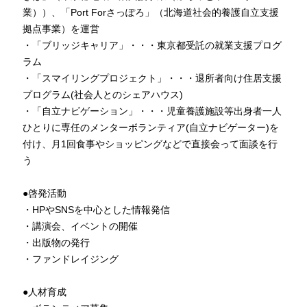
業））、「Port Forさっぽろ」（北海道社会的養護自立支援
拠点事業）を運営

・「ブリッジキャリア」・・・東京都受託の就業支援プログ
ラム

・「スマイリングプロジェクト」・・・退所者向け住居支援
プログラム(社会人とのシェアハウス)

・「自立ナビゲーション」・・・児童養護施設等出身者一人
ひとりに専任のメンターボランティア(自立ナビゲーター)を
付け、月1回食事やショッピングなどで直接会って面談を行
う

●啓発活動

・HPやSNSを中心とした情報発信

・講演会、イベントの開催

・出版物の発行

・ファンドレイジング

●人材育成
