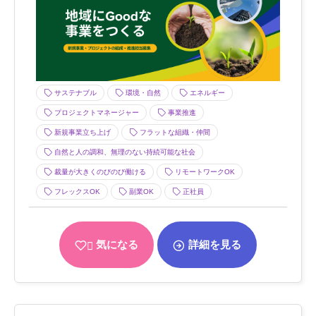
サステナブル
環境・自然
エネルギー
プロジェクトマネージャー
事業推進
新規事業立ち上げ
フラットな組織・仲間
自然と人の調和、無理のない持続可能な社会
裁量が大きくのびのび働ける
リモートワークOK
フレックスOK
副業OK
正社員
気になる
詳細を見る