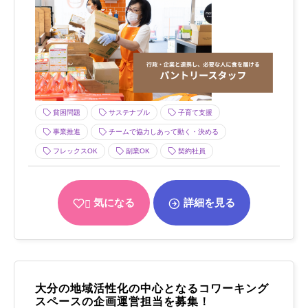
貧困問題
サステナブル
子育て支援
事業推進
チームで協力しあって動く・決める
フレックスOK
副業OK
契約社員
気になる
詳細を見る
大分の地域活性化の中心となるコワーキング
スペースの企画運営担当を募集！