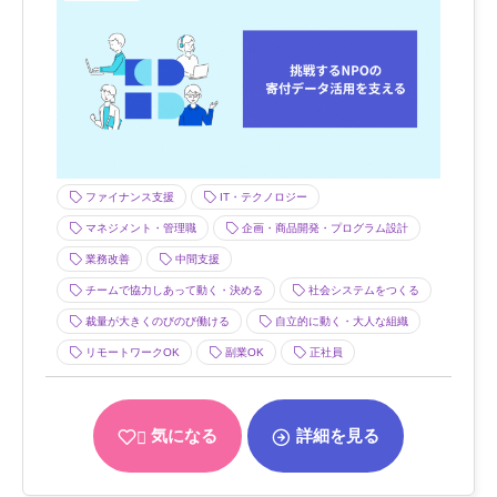
ファイナンス支援
IT・テクノロジー
マネジメント・管理職
企画・商品開発・プログラム設計
業務改善
中間支援
チームで協力しあって動く・決める
社会システムをつくる
裁量が大きくのびのび働ける
自立的に動く・大人な組織
リモートワークOK
副業OK
正社員
気になる
詳細を見る