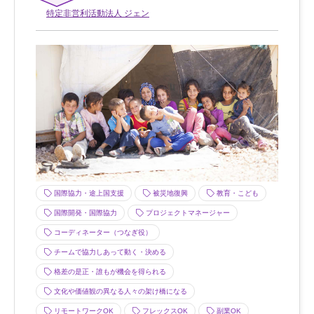
特定非営利活動法人 ジェン
国際協力・途上国支援
被災地復興
教育・こども
国際開発・国際協力
プロジェクトマネージャー
コーディネーター（つなぎ役）
チームで協力しあって動く・決める
格差の是正・誰もが機会を得られる
文化や価値観の異なる人々の架け橋になる
リモートワークOK
フレックスOK
副業OK