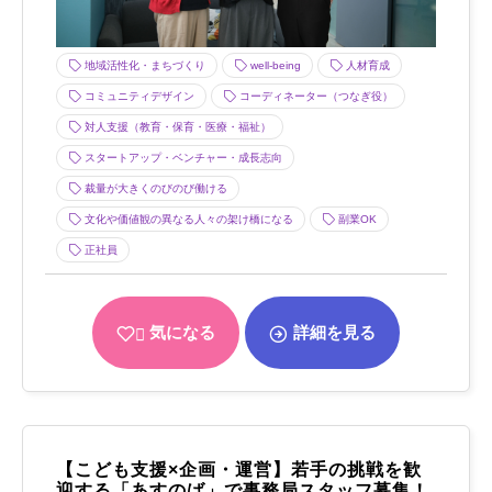
地域活性化・まちづくり
well-being
人材育成
コミュニティデザイン
コーディネーター（つなぎ役）
対人支援（教育・保育・医療・福祉）
スタートアップ・ベンチャー・成長志向
裁量が大きくのびのび働ける
文化や価値観の異なる人々の架け橋になる
副業OK
正社員
気になる
詳細を見る
【こども支援×企画・運営】若手の挑戦を歓
迎する「あすのば」で事務局スタッフ募集！