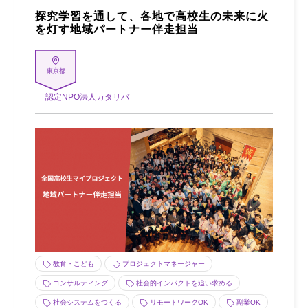
探究学習を通して、各地で高校生の未来に火
を灯す地域パートナー伴走担当
東京都
認定NPO法人カタリバ
教育・こども
プロジェクトマネージャー
コンサルティング
社会的インパクトを追い求める
社会システムをつくる
リモートワークOK
副業OK