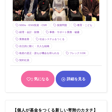
SDGs・ESG投資・CSR
貧困問題
教育・こども
経理・会計・財務
事務・サポート業務・秘書
業務改善
社会システムをつくる
自立的に動く・大人な組織
格差の是正・誰もが機会を得られる
フレックスOK
契約社員
気になる
詳細を見る
【個人が基金をつくる新しい寄附のカタチ】