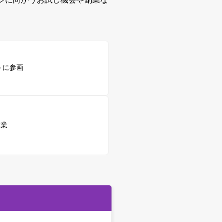
トに参画
副業