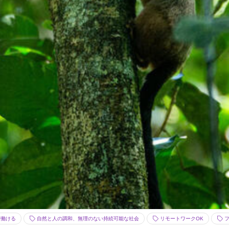
び働ける
自然と人の調和、無理のない持続可能な社会
リモートワークOK
フ