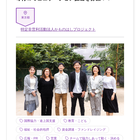
東京都
特定非営利活動法人かものはしプロジェクト
国際協力・途上国支援
教育・こども
福祉・社会的包摂
資金調達・ファンドレイジング
広報・PR
営業
チームで協力しあって動く・決める