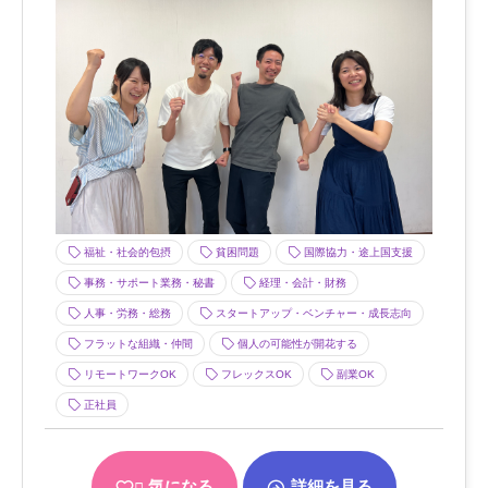
福祉・社会的包摂
貧困問題
国際協力・途上国支援
事務・サポート業務・秘書
経理・会計・財務
人事・労務・総務
スタートアップ・ベンチャー・成長志向
フラットな組織・仲間
個人の可能性が開花する
リモートワークOK
フレックスOK
副業OK
正社員
気になる
詳細を見る