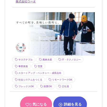
株式会社ウーオ
サステナブル
農林水産
IT・テクノロジー
事業推進
営業
スタートアップ・ベンチャー・成長志向
社会システムをつくる
リモートワークOK
フレックスOK
副業OK
正社員
気になる
詳細を見る