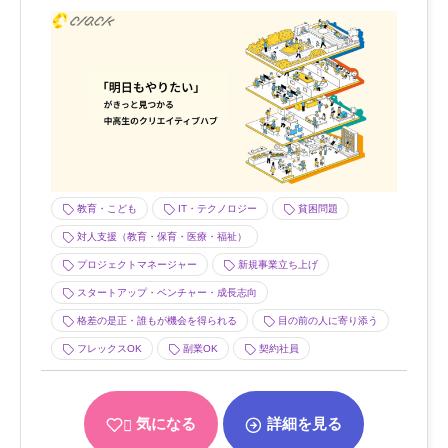
教育・こども
IT・テクノロジー
貧困問題
対人支援（教育・保育・医療・福祉）
プロジェクトマネージャー
新規事業立ち上げ
スタートアップ・ベンチャー・成長志向
格差の是正・誰もが機会を得られる
目の前の人に寄り添う
フレックスOK
副業OK
契約社員
気になる
詳細を見る