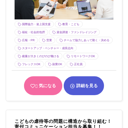
国際協力・途上国支援
教育・こども
福祉・社会的包摂
資金調達・ファンドレイジング
広報・PR
営業
チームで協力しあって動く・決める
スタートアップ・ベンチャー・成長志向
裁量が大きくのびのび働ける
リモートワークOK
フレックスOK
副業OK
正社員
気になる
詳細を見る
こどもの虐待等の問題に構造から取り組む！
寄付コミュニケーション担当を募集！！