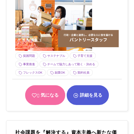
貧困問題
サステナブル
子育て支援
事業推進
チームで協力しあって動く・決める
フレックスOK
副業OK
契約社員
気になる
詳細を見る
社会課題を『解決する』資本主義へ新たな価