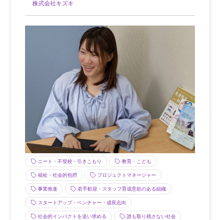
株式会社キズキ
ニート・不登校・引きこもり
教育・こども
福祉・社会的包摂
プロジェクトマネージャー
事業推進
若手歓迎・スタッフ育成意欲のある組織
スタートアップ・ベンチャー・成長志向
社会的インパクトを追い求める
誰も取り残さない社会