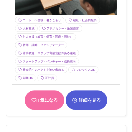
ニート・不登校・引きこもり
福祉・社会的包摂
人材育成
アドボカシー・政策提言
対人支援（教育・保育・医療・福祉）
教師・講師・ファシリテーター
若手歓迎・スタッフ育成意欲のある組織
スタートアップ・ベンチャー・成長志向
社会的インパクトを追い求める
フレックスOK
副業OK
正社員
気になる
詳細を見る