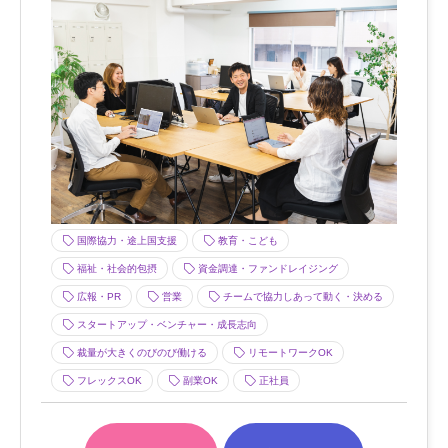
国際協力・途上国支援
教育・こども
福祉・社会的包摂
資金調達・ファンドレイジング
広報・PR
営業
チームで協力しあって動く・決める
スタートアップ・ベンチャー・成長志向
裁量が大きくのびのび働ける
リモートワークOK
フレックスOK
副業OK
正社員