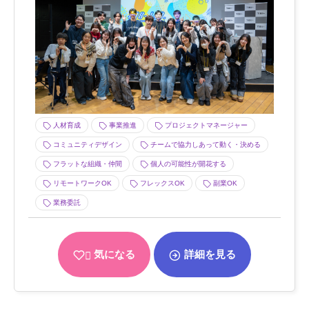
人材育成
事業推進
プロジェクトマネージャー
コミュニティデザイン
チームで協力しあって動く・決める
フラットな組織・仲間
個人の可能性が開花する
リモートワークOK
フレックスOK
副業OK
業務委託
気になる
詳細を見る