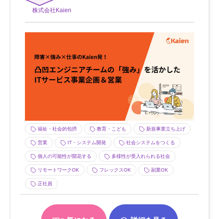
株式会社Kaien
福祉・社会的包摂
教育・こども
新規事業立ち上げ
営業
IT・システム開発
社会システムをつくる
個人の可能性が開花する
多様性が受入れられる社会
リモートワークOK
フレックスOK
副業OK
正社員