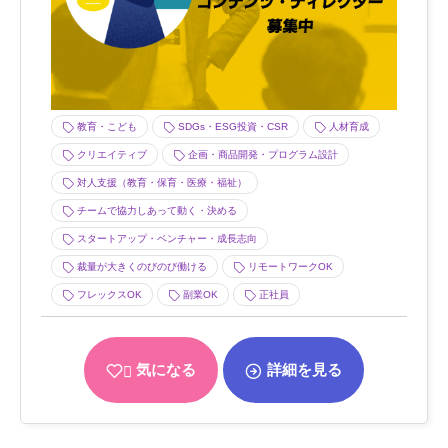
教育・こども
SDGs・ESG投資・CSR
人材育成
クリエイティブ
企画・商品開発・プログラム設計
対人支援（教育・保育・医療・福祉）
チームで協力しあって動く・決める
スタートアップ・ベンチャー・成長志向
裁量が大きくのびのび働ける
リモートワークOK
フレックスOK
副業OK
正社員
気になる
詳細を見る