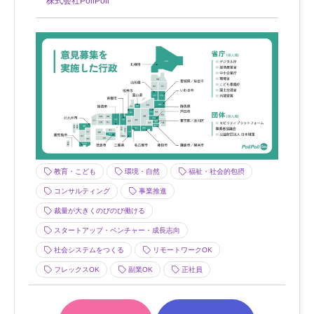
株式会社PoliPoli
教育・こども
環境・自然
福祉・社会的包摂
コンサルティング
事業推進
裁量が大きくのびのび働ける
スタートアップ・ベンチャー・成長志向
社会システムをつくる
リモートワークOK
フレックスOK
副業OK
正社員