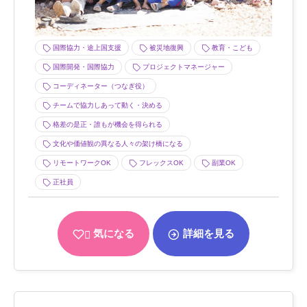
国際協力・途上国支援
被災地復興
教育・こども
国際開発・国際協力
プロジェクトマネージャー
コーディネーター（つなぎ役）
チームで協力しあって動く・決める
格差の是正・誰もが機会を得られる
文化や価値観の異なる人々の架け橋になる
リモートワークOK
フレックスOK
副業OK
正社員
気になる
詳細を見る