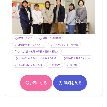
教育・こども
福祉・社会的包摂
地域活性化・まちづくり
マネジメント・管理職
対人支援（教育・保育・医療・福祉）
それぞれが自分らしく暮らせる社会
誰も取り残さない社会
目の前の人に寄り添う
副業OK
正社員
気になる
詳細を見る