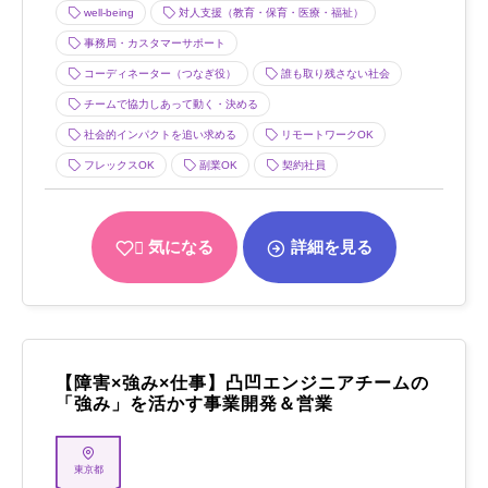
well-being
対人支援（教育・保育・医療・福祉）
事務局・カスタマーサポート
コーディネーター（つなぎ役）
誰も取り残さない社会
チームで協力しあって動く・決める
社会的インパクトを追い求める
リモートワークOK
フレックスOK
副業OK
契約社員
気になる
詳細を見る
【障害×強み×仕事】凸凹エンジニアチームの
「強み」を活かす事業開発＆営業
東京都