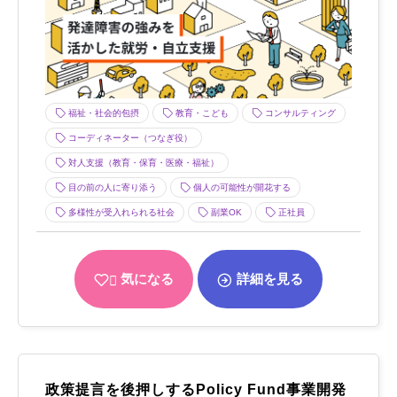
福祉・社会的包摂
教育・こども
コンサルティング
コーディネーター（つなぎ役）
対人支援（教育・保育・医療・福祉）
目の前の人に寄り添う
個人の可能性が開花する
多様性が受入れられる社会
副業OK
正社員
気になる
詳細を見る
政策提言を後押しするPolicy Fund事業開発