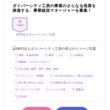
ダイバーシティ工房の事業のさらなる発展を
推進する​、事業統括マネージャーを募集！
千葉県
NPO法人ダイバーシティ工房
福祉・社会的包摂
教育・こども
人材育成
事務局・カスタマーサポート
対人支援（教育・保育・医療・福祉）
マネジメント・管理職
それぞれが自分らしく暮らせる社会
誰も取り残さない社会
多様性が受入れられる社会
リモートワークOK
フレックスOK
副業OK
正社員