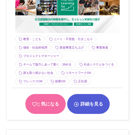
教育・こども
ニート・不登校・引きこもり
福祉・社会的包摂
新規事業立ち上げ
事業推進
プロジェクトマネージャー
チームで協力しあって動く・決める
社会システムをつくる
誰も取り残さない社会
リモートワークOK
フレックスOK
副業OK
正社員
気になる
詳細を見る