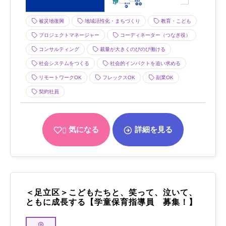
被災地復興
地域活性化・まちづくり
教育・こども
プロジェクトマネージャー
コーディネーター（つなぎ役）
コンサルティング
裁量が大きくのびのび働ける
社会システムをつくる
社会的インパクトを追い求める
リモートワークOK
フレックスOK
副業OK
契約社員
気になる
詳細を見る
＜足立区＞こどもたちと、笑って、泣いて、
ともに成長する【学童保育指導員 募集！】