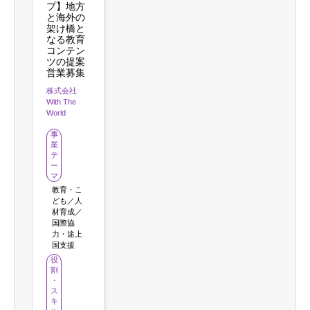
プ】地方
と海外の
架け橋と
なる教育
コンテン
ツの提案
営業募集
株式会社
With The
World
事
業
テ
ー
マ
教育・こ
ども／人
材育成／
国際協
力・途上
国支援
役
割
・
ス
キ