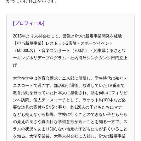
がっていければ幸いです。
[プロフィール]
2015年より人材会社にて、営業と6つの新規事業開発を経験
【担当新規事業】レストラン2店舗・スポーツイベント
（50,000名）・音楽コンサート（700名）・兵庫県ふるさとワ
ーキングホリデープログラム・社内海外シンクタンク部門立上
げ
大学在学中は体育会硬式テニス部に所属し、学生時代は殆どテ
ニスコートで過ごす。部活動引退後、放送していたTV番組で
教育活動を行っていた日本人に感化され、話を伺いにフィリピ
ンへ訪問。個人テニスコーチとして、ラケット約100本など必
要な道具の寄付をSNSで募り、約120人の子どもたちにマナー
なども交えながら指導。学校に行くことのできない子どもたち
の覚えの良さや真面目な学習意欲が高いことを知る一方で、ス
ラムの状況をあまり知らない地元の子どもたちが多くいること
を知る。大学卒業後、大手人材会社に入社し、6つの新規事業