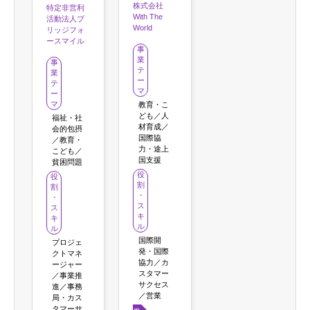
株式会社
特定非営利
With The
活動法人ブ
World
リッジフォ
ースマイル
事
業
事
テ
業
ー
テ
マ
ー
マ
教育・こ
ども／人
福祉・社
材育成／
会的包摂
国際協
／教育・
力・途上
こども／
国支援
貧困問題
役
役
割
割
・
・
ス
ス
キ
キ
ル
ル
国際開
プロジェ
発・国際
クトマネ
協力／カ
ージャー
スタマー
／事業推
サクセス
進／事務
／営業
局・カス
タマーサ