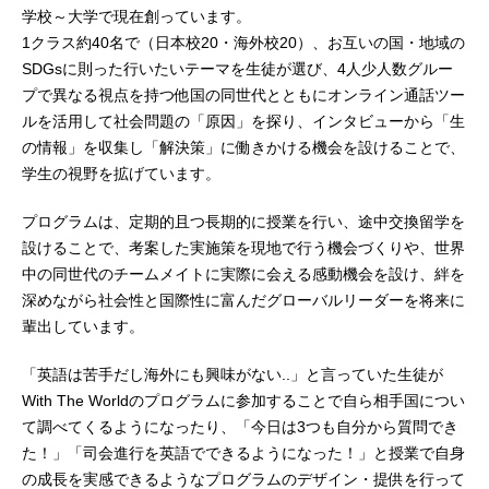
学校～大学で現在創っています。
1クラス約40名で（日本校20・海外校20）、お互いの国・地域の
SDGsに則った行いたいテーマを生徒が選び、4人少人数グルー
プで異なる視点を持つ他国の同世代とともにオンライン通話ツー
ルを活用して社会問題の「原因」を探り、インタビューから「生
の情報」を収集し「解決策」に働きかける機会を設けることで、
学生の視野を拡げています。
プログラムは、定期的且つ長期的に授業を行い、途中交換留学を
設けることで、考案した実施策を現地で行う機会づくりや、世界
中の同世代のチームメイトに実際に会える感動機会を設け、絆を
深めながら社会性と国際性に富んだグローバルリーダーを将来に
輩出しています。
「英語は苦手だし海外にも興味がない..」と言っていた生徒が
With The Worldのプログラムに参加することで自ら相手国につい
て調べてくるようになったり、「今日は3つも自分から質問でき
た！」「司会進行を英語でできるようになった！」と授業で自身
の成長を実感できるようなプログラムのデザイン・提供を行って