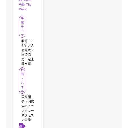
With The
World
事
業
テ
ー
マ
教育・こ
ども／人
材育成／
国際協
力・途上
国支援
役
割
・
ス
キ
ル
国際開
発・国際
協力／カ
スタマー
サクセス
／営業
働き