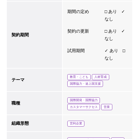
期間の定め
□ あり ✓
なし
契約の更新
□ あり ✓
契約期間
なし
試用期間
✓ あり □
なし
教育・こども
人材育成
テーマ
国際協力・途上国支援
国際開発・国際協力
職種
カスタマーサクセス
営業
組織形態
営利企業