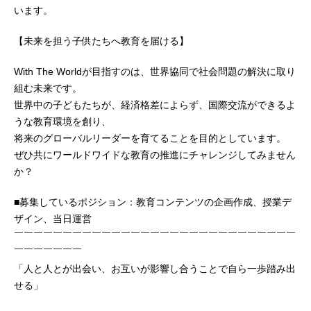
います。
【未来を担う子供たちへ教育を届ける】
With The Worldが目指すのは、世界協同で社会問題の解決に取り
組む未来です。
世界中の子どもたちが、経済格差によらず、国際交流ができるよ
うな教育環境を創り、
将来のグローバルリーダーを育てることを目的としています。
ぜひ共にワールドワイドな教育の推進にチャレンジしてみません
か？
■募集しているポジション：教育コンテンツの企画作成、授業デ
ザイン、当日運営
￣￣￣￣￣￣￣￣￣￣￣￣￣￣￣￣￣￣￣￣￣￣￣￣￣￣￣￣￣
￣￣￣￣￣￣￣
「人と人とが出会い、お互いが影響し合うことで自ら一歩踏み出
せる」