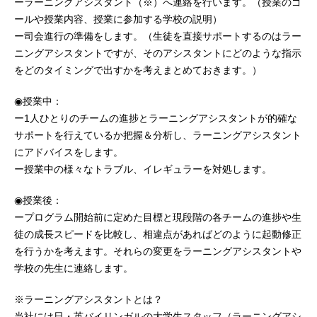
ーラーニングアシスタント（※）へ連絡を行います。（授業のゴ
ールや授業内容、授業に参加する学校の説明）
ー司会進行の準備をします。（生徒を直接サポートするのはラー
ニングアシスタントですが、そのアシスタントにどのような指示
をどのタイミングで出すかを考えまとめておきます。）
◉授業中：
ー1人ひとりのチームの進捗とラーニングアシスタントが的確な
サポートを行えているか把握＆分析し、ラーニングアシスタント
にアドバイスをします。
ー授業中の様々なトラブル、イレギュラーを対処します。
◉授業後：
ープログラム開始前に定めた目標と現段階の各チームの進捗や生
徒の成長スピードを比較し、相違点があればどのように起動修正
を行うかを考えます。それらの変更をラーニングアシスタントや
学校の先生に連絡します。
※ラーニングアシスタントとは？
当社には日・英バイリンガルの大学生スタッフ（ラーニングアシ