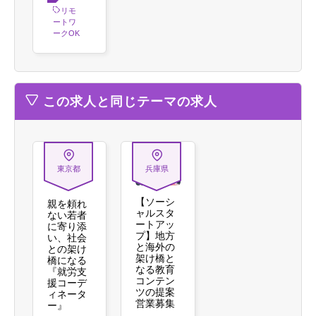
方
リモ
ートワ
ークOK
この求人と同じテーマの求人
東京都
兵庫県
【ソーシ
親を頼れ
ャルスタ
ない若者
ートアッ
に寄り添
プ】地方
い、社会
と海外の
との架け
架け橋と
橋になる
なる教育
『就労支
コンテン
援コーデ
ツの提案
ィネータ
営業募集
ー』