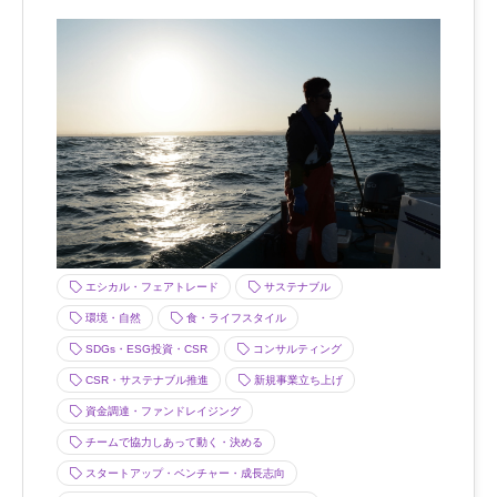
エシカル・フェアトレード
サステナブル
環境・自然
食・ライフスタイル
SDGs・ESG投資・CSR
コンサルティング
CSR・サステナブル推進
新規事業立ち上げ
資金調達・ファンドレイジング
チームで協力しあって動く・決める
スタートアップ・ベンチャー・成長志向