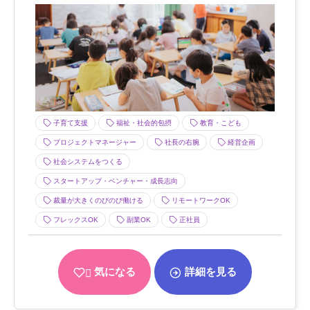
子育て支援
福祉・社会的包摂
教育・こども
プロジェクトマネージャー
社長の右腕
経営企画
社会システムをつくる
スタートアップ・ベンチャー・成長志向
裁量が大きくのびのび働ける
リモートワークOK
フレックスOK
副業OK
正社員
気になる
詳細を見る