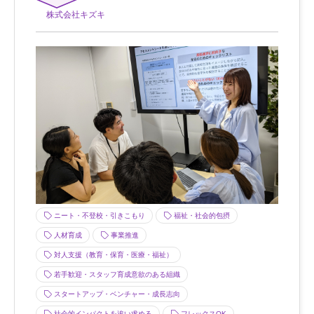
株式会社キズキ
ニート・不登校・引きこもり
福祉・社会的包摂
人材育成
事業推進
対人支援（教育・保育・医療・福祉）
若手歓迎・スタッフ育成意欲のある組織
スタートアップ・ベンチャー・成長志向
社会的インパクトを追い求める
フレックスOK