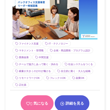
ファイナンス支援
IT・テクノロジー
マネジメント・管理職
企画・商品開発・プログラム設計
業務改善
中間支援
チームで協力しあって動く・決める
社会システムをつくる
裁量が大きくのびのび働ける
自立的に動く・大人な組織
リモートワークOK
フレックスOK
副業OK
正社員
気になる
詳細を見る