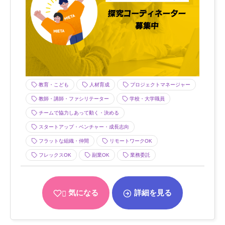
教育・こども
人材育成
プロジェクトマネージャー
教師・講師・ファシリテーター
学校・大学職員
チームで協力しあって動く・決める
スタートアップ・ベンチャー・成長志向
フラットな組織・仲間
リモートワークOK
フレックスOK
副業OK
業務委託
気になる
詳細を見る