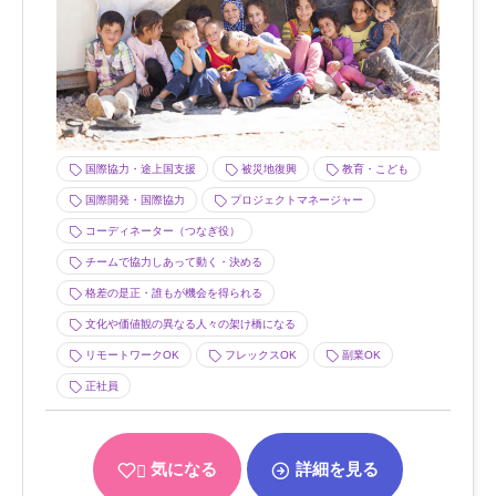
国際協力・途上国支援
被災地復興
教育・こども
国際開発・国際協力
プロジェクトマネージャー
コーディネーター（つなぎ役）
チームで協力しあって動く・決める
格差の是正・誰もが機会を得られる
文化や価値観の異なる人々の架け橋になる
リモートワークOK
フレックスOK
副業OK
正社員
気になる
詳細を見る