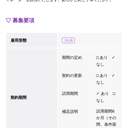
募集要項
雇用形態
正社員
期間の定め
□ あり ✓
なし
契約の更新
□ あり ✓
なし
試用期間
✓ あり □
契約期間
なし
試用期間6
補足説明
か月（その
間、条件面