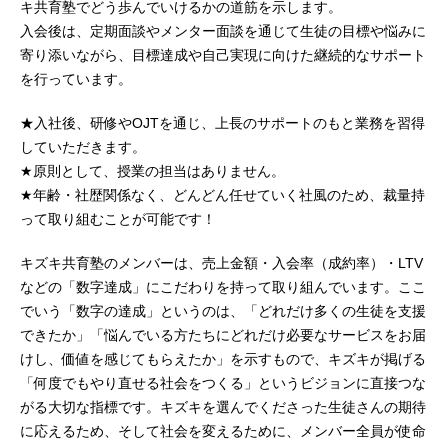
キ共育塾でどう歩んでいけるかの道筋を示します。
入会後は、定期面談やメンター面談を通じて生徒の目標や悩みに
寄り添いながら、目標達成や自己実現に向けた継続的なサポート
を行っています。
★入社後、研修やOJTを通じ、上長のサポートのもと業務を習得
していただきます。
★原則として、授業の担当はありません。
★年齢・社歴関係なく、どんどん任せていく社風のため、裁量持
って取り組むことが可能です！
キズキ共育塾のメンバーは、売上金額・入会率（成約率）・LTV
などの「数字達成」にこだわりを持って取り組んでいます。ここ
でいう「数字の達成」というのは、「どれだけ多くの生徒を支援
できたか」「悩んでいる方たちにどれだけ必要なサービスをお届
けし、価値を感じてもらえたか」を示すもので、キズキが掲げる
「何度でもやり直せる社会をつくる」というビジョンに直接つな
がる大切な指標です。キズキを選んでくださった生徒さんの期待
に応えるため、そして社会を変えるために、メンバー全員が使命