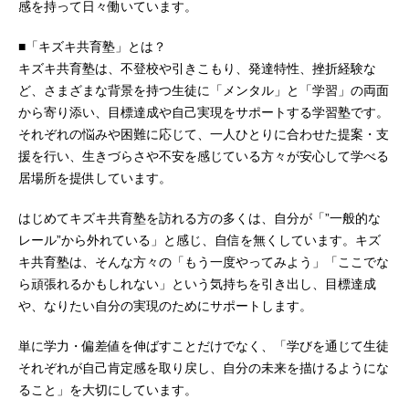
感を持って日々働いています。
■「キズキ共育塾」とは？
キズキ共育塾は、不登校や引きこもり、発達特性、挫折経験な
ど、さまざまな背景を持つ生徒に「メンタル」と「学習」の両面
から寄り添い、目標達成や自己実現をサポートする学習塾です。
それぞれの悩みや困難に応じて、一人ひとりに合わせた提案・支
援を行い、生きづらさや不安を感じている方々が安心して学べる
居場所を提供しています。
はじめてキズキ共育塾を訪れる方の多くは、自分が「”一般的な
レール”から外れている」と感じ、自信を無くしています。キズ
キ共育塾は、そんな方々の「もう一度やってみよう」「ここでな
ら頑張れるかもしれない」という気持ちを引き出し、目標達成
や、なりたい自分の実現のためにサポートします。
単に学力・偏差値を伸ばすことだけでなく、「学びを通じて生徒
それぞれが自己肯定感を取り戻し、自分の未来を描けるようにな
ること」を大切にしています。