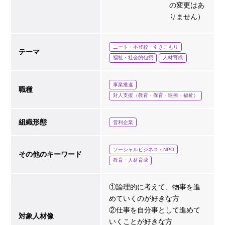
の変更はあ
りません）
ニート・不登校・引きこもり
テーマ
福祉・社会的包摂
人材育成
事業推進
職種
対人支援（教育・保育・医療・福祉）
組織形態
営利企業
ソーシャルビジネス・NPO
その他のキーワード
教育・人材育成
①論理的に考えて、物事を進
めていくのが好きな方
②仕事を自分事として進めて
対象人材像
いくことが好きな方