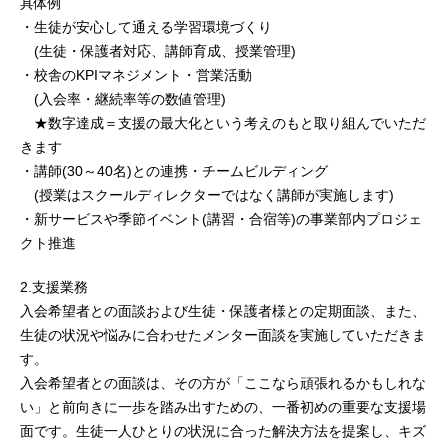
具体例
・生徒が安心して通える学習環境づくり
(生徒・保護者対応、講師育成、授業管理)
・校舎のKPIマネジメント・営業活動
(入会率・継続率等の数値管理)
★数字達成＝支援の最大化という考えのもと取り組んでいただ
きます
・講師(30～40名)との連携・チームビルディング
(授業はスクールディレクターではなく講師が実施します)
・新サービスや季節イベント(講習・合宿等)の事業部内プロジェ
クト推進
2.支援業務
入会希望者との面談および生徒・保護者様との定期面談、また、
生徒の状況や悩みに合わせたメンター面談を実施していただきま
す。
入会希望者との面談は、その方が「ここなら頑張れるかもしれな
い」と前向きに一歩を踏み出すための、一番初めの重要な支援場
面です。生徒一人ひとりの状況に合った解決方法を提案し、キズ