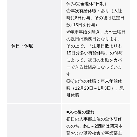
休み/完全週休2日制）
②年次有給休暇：あり（入社
時に8日付与、その後は法定日
数+15日を付与）
※年末年始を除き、火〜土曜日
の祝日は勤務日となります。
休日・休暇
その上で、「法定日数よりも
15日分多い有給休暇」の付与
によって、祝日の出勤をカバ
ーできる仕組みになっていま
す
③その他の休暇：年末年始休
暇（12月29日～1月3日）、忌
引休暇
■入社後の流れ
初日の人事部主催の全体研修
ののち、約1～2週間は関東本
部および基幹校舎で事業部主