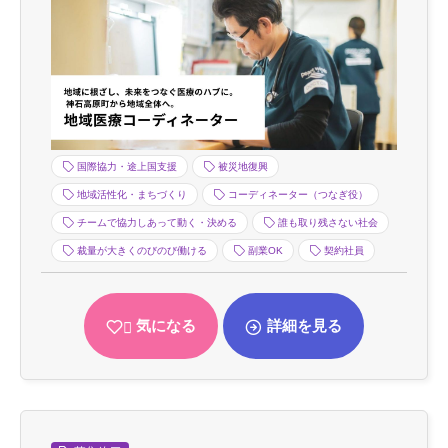
国際協力・途上国支援
被災地復興
地域活性化・まちづくり
コーディネーター（つなぎ役）
チームで協力しあって動く・決める
誰も取り残さない社会
裁量が大きくのびのび働ける
副業OK
契約社員
気になる
詳細を見る