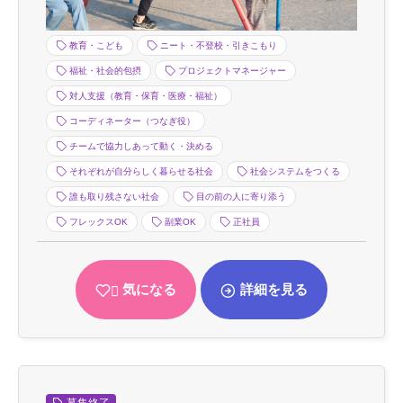
教育・こども
ニート・不登校・引きこもり
福祉・社会的包摂
プロジェクトマネージャー
対人支援（教育・保育・医療・福祉）
コーディネーター（つなぎ役）
チームで協力しあって動く・決める
それぞれが自分らしく暮らせる社会
社会システムをつくる
誰も取り残さない社会
目の前の人に寄り添う
フレックスOK
副業OK
正社員
気になる
詳細を見る