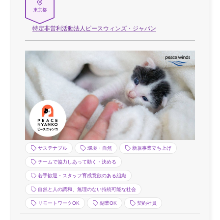
東京都
特定非営利活動法人ピースウィンズ・ジャパン
サステナブル
環境・自然
新規事業立ち上げ
チームで協力しあって動く・決める
若手歓迎・スタッフ育成意欲のある組織
自然と人の調和、無理のない持続可能な社会
リモートワークOK
副業OK
契約社員