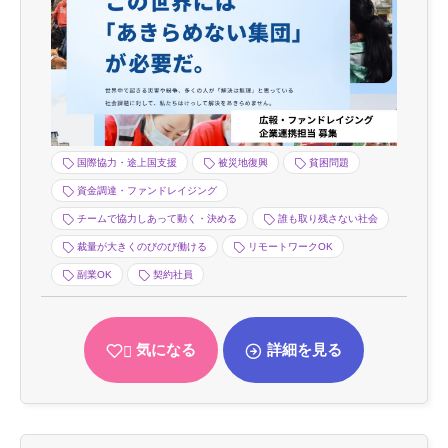
国際協力・途上国支援
被災地復興
貧困問題
資金調達・ファンドレイジング
チームで協力しあって動く・決める
誰も取り残さない社会
裁量が大きくのびのび働ける
リモートワークOK
副業OK
契約社員
気になる
詳細を見る