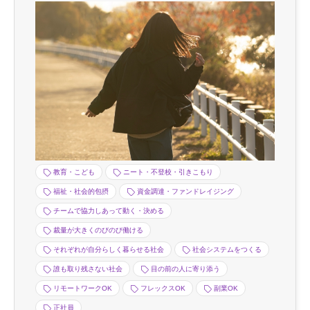
教育・こども
ニート・不登校・引きこもり
福祉・社会的包摂
資金調達・ファンドレイジング
チームで協力しあって動く・決める
裁量が大きくのびのび働ける
それぞれが自分らしく暮らせる社会
社会システムをつくる
誰も取り残さない社会
目の前の人に寄り添う
リモートワークOK
フレックスOK
副業OK
正社員