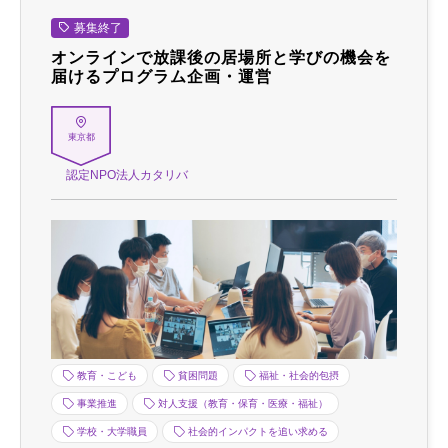
募集終了
オンラインで放課後の居場所と学びの機会を
届けるプログラム企画・運営
東京都
認定NPO法人カタリバ
教育・こども
貧困問題
福祉・社会的包摂
事業推進
対人支援（教育・保育・医療・福祉）
学校・大学職員
社会的インパクトを追い求める