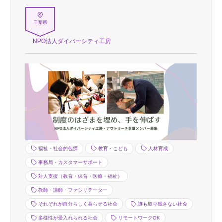
千葉県
NPO法人ダイバーシティ工房
福祉・社会的包摂
教育・こども
人材育成
事務局・カスタマーサポート
対人支援（教育・保育・医療・福祉）
教師・講師・ファシリテーター
それぞれが自分らしく暮らせる社会
誰も取り残さない社会
多様性が受入れられる社会
リモートワークOK