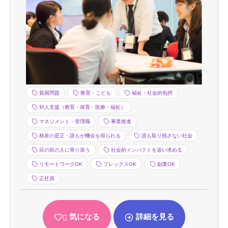
貧困問題
教育・こども
福祉・社会的包摂
対人支援（教育・保育・医療・福祉）
マネジメント・管理職
事業推進
格差の是正・誰もが機会を得られる
誰も取り残さない社会
目の前の人に寄り添う
社会的インパクトを追い求める
リモートワークOK
フレックスOK
副業OK
正社員
気になる
詳細を見る