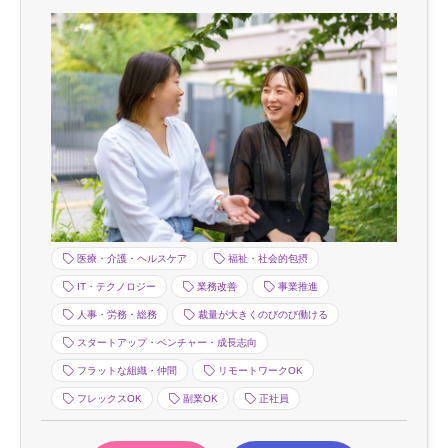
医療・介護・ヘルスケア
福祉・社会的包摂
IT・テクノロジー
業務改善
事業推進
人事・労務・総務
裁量が大きくのびのび働ける
スタートアップ・ベンチャー・成長志向
フラットな組織・仲間
リモートワークOK
フレックスOK
副業OK
正社員