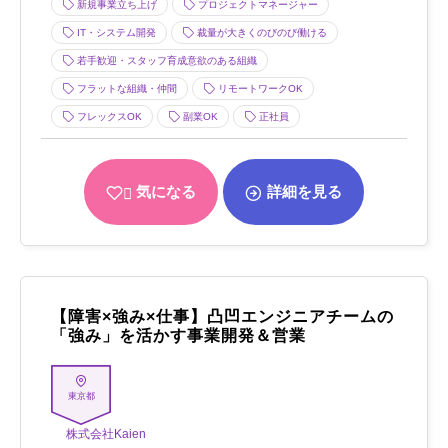
新規事業立ち上げ
プロジェクトマネージャー
IT・システム開発
裁量が大きくのびのび働ける
若手歓迎・スタッフ育成意欲のある組織
フラットな組織・仲間
リモートワークOK
フレックスOK
副業OK
正社員
気になる
詳細を見る
【障害×強み×仕事】凸凹エンジニアチームの
「強み」を活かす事業開発＆営業
東京都
株式会社Kaien