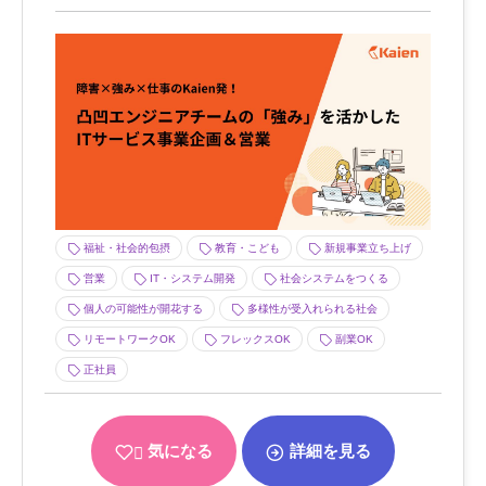
福祉・社会的包摂
教育・こども
新規事業立ち上げ
営業
IT・システム開発
社会システムをつくる
個人の可能性が開花する
多様性が受入れられる社会
リモートワークOK
フレックスOK
副業OK
正社員
気になる
詳細を見る