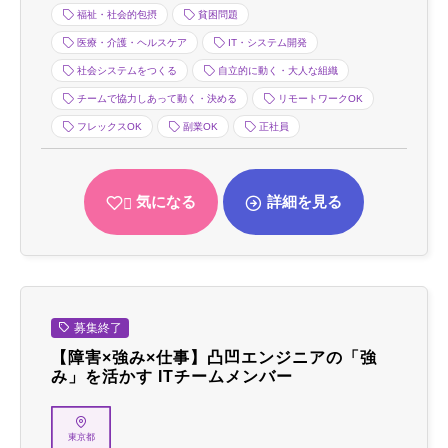
福祉・社会的包摂
貧困問題
医療・介護・ヘルスケア
IT・システム開発
社会システムをつくる
自立的に動く・大人な組織
チームで協力しあって動く・決める
リモートワークOK
フレックスOK
副業OK
正社員
気になる
詳細を見る
募集終了
【障害×強み×仕事】凸凹エンジニアの「強
み」を活かす ITチームメンバー
東京都