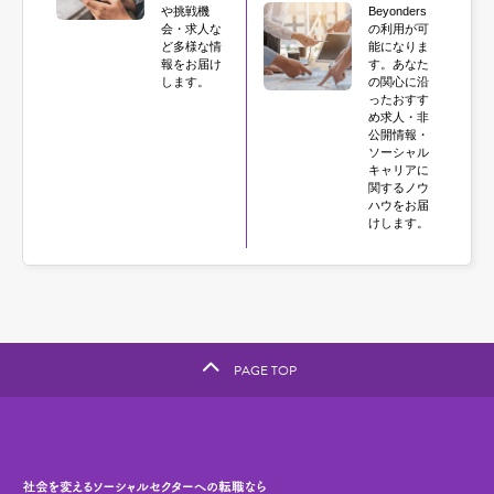
や挑戦機
Beyonders
会・求人な
の利用が可
ど多様な情
能になりま
報をお届け
す。あなた
します。
の関心に沿
ったおすす
め求人・非
公開情報・
ソーシャル
キャリアに
関するノウ
ハウをお届
けします。
PAGE TOP