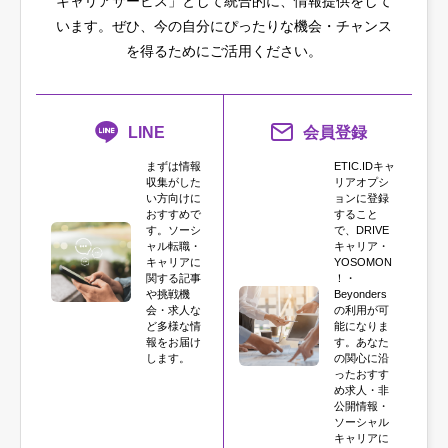
キャリアサービス」として統合的に、情報提供をして
います。
ぜひ、今の自分にぴったりな機会・チャンス
を得るためにご活用ください。
LINE
会員登録
まずは情報
ETIC.IDキャ
収集がした
リアオプシ
い方向けに
ョンに登録
おすすめで
すること
す。ソーシ
で、DRIVE
ャル転職・
キャリア・
キャリアに
YOSOMON
関する記事
！・
や挑戦機
Beyonders
会・求人な
の利用が可
ど多様な情
能になりま
報をお届け
す。あなた
します。
の関心に沿
ったおすす
め求人・非
公開情報・
ソーシャル
キャリアに