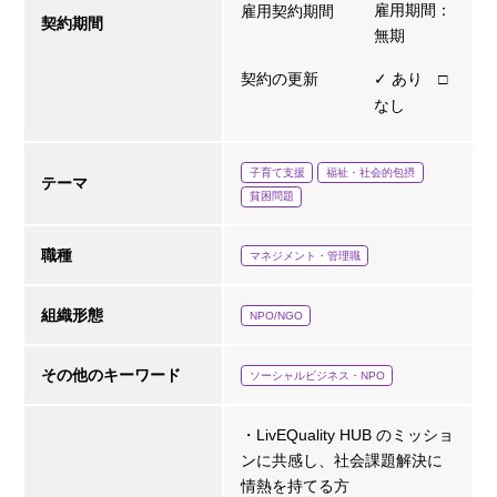
雇用期間：
雇用契約期間
契約期間
無期
契約の更新
✓ あり □
なし
子育て支援
福祉・社会的包摂
テーマ
貧困問題
職種
マネジメント・管理職
組織形態
NPO/NGO
その他のキーワード
ソーシャルビジネス・NPO
・LivEQuality HUB のミッショ
ンに共感し、社会課題解決に
情熱を持てる方