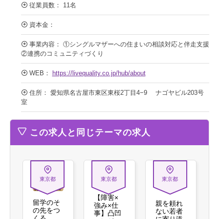
従業員数： 11名
資本金：
事業内容： ①シングルマザーへの住まいの相談対応と伴走支援
②連携のコミュニティづくり
WEB：
https://livequality.co.jp/hub/about
住所： 愛知県名古屋市東区東桜2丁目4−9 ナゴヤビル203号
室
この求人と同じテーマの求人
東京都
東京都
東京都
【障害×
留学のそ
親を頼れ
強み×仕
の先をつ
ない若者
事】凸凹
くる。
に寄り添