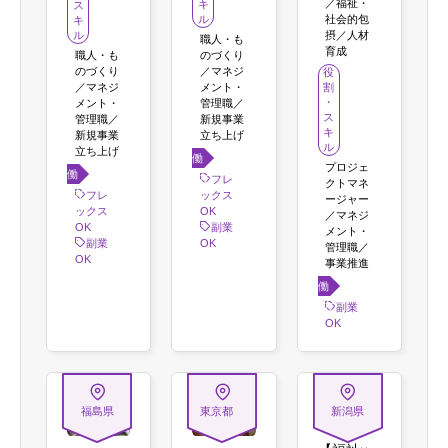
／福祉・
キ
ス
ル
社会的包
キ
ル
摂／人材
職人・も
育成
職人・も
のづくり
のづくり
／マネジ
役
／マネジ
メント・
割
・
メント・
管理職／
ス
管理職／
新規事業
キ
新規事業
立ち上げ
ル
立ち上げ
働き
プロジェ
働き
方
フレ
クトマネ
方
フレ
ックス
ージャー
ックス
OK
／マネジ
OK
副業
メント・
副業
OK
管理職／
OK
事業推進
働き
方
副業
OK
福島県
東京都
新潟県