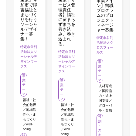
事業メイ
加市で障
ービス管
ン】留職
害福祉と
理責任
プログラ
まちづく
者】福祉
ムのプロ
りを行う
に留まら
ジェクト
ソーシャ
ずまちを
マネージ
ルデザイ
巻き込
ャー募集
ナー募
み、巻き
特定非営利
集！
込まれ
活動法人ク
る。
特定非営利
ロスフィー
活動法人ソ
特定非営利
ルズ
ーシャルデ
活動法人ソ
ザインワー
ーシャルデ
事
クス
ザインワー
業
テ
クス
ー
事
マ
業
事
テ
業
人材育成
ー
テ
／国際協
マ
ー
力・途上
マ
福祉・社
国支援／
会的包摂
福祉・社
グローバ
／地域活
会的包摂
ル・貿易
性化・ま
／地域活
役
ちづくり
性化・ま
割
／well-
ちづくり
・
being
／well-
ス
being
キ
役