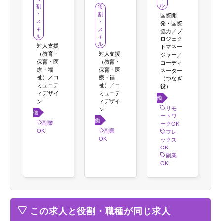
ル
割
役
・
割
国際開
ス
・
発・国際
キ
ス
協力／プ
ル
キ
ロジェク
ル
対人支援
トマネー
（教育・
対人支援
ジャー／
保育・医
（教育・
コーディ
療・福
保育・医
ネーター
祉）／コ
療・福
（つなぎ
ミュニテ
祉）／コ
役）
ィデザイ
ミュニテ
働き
ン
ィデザイ
方
リモ
ン
働き
ートワ
働き
方
副業
ークOK
方
OK
副業
フレ
OK
ックス
OK
副業
OK
この求人と役割・職種が同じ求人