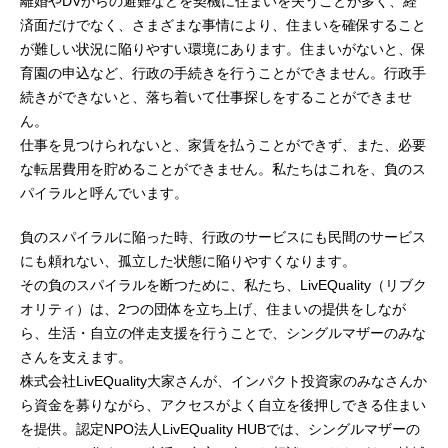
離婚やDVからの避難などを契機に住まいを失うことが多く、経
済面だけでなく、さまざまな事情により、住まいを確保すること
が難しい状況に陥りやすい環境にあります。住まいがないと、保
育園の申込など、行政の手続きを行うことができません。行政手
続きができないと、落ち着いて仕事探しをすることができませ
ん。
仕事を見つけられないと、家賃を払うことができず、また、必要
な転居費用を貯めることができません。私たちはこれを、負のス
パイラルと呼んでいます。
負のスパイラルに陥った時、行政のサービスにも民間のサービス
にも頼れない、孤立した状態に陥りやすくなります。
その負のスパイラルを断つために、私たち、LivEQuality（リブク
オリティ）は、2つの団体を立ち上げ、住まいの提供をしなが
ら、生活・自立の伴走支援を行うことで、シングルマザーのみな
さんを支えます。
株式会社LivEQuality大家さんが、インパクト投資家のみなさんか
ら資金を募りながら、アクセスがよく自立を後押しできる住まい
を提供。認定NPO法人LivEQuality HUBでは、シングルマザーの