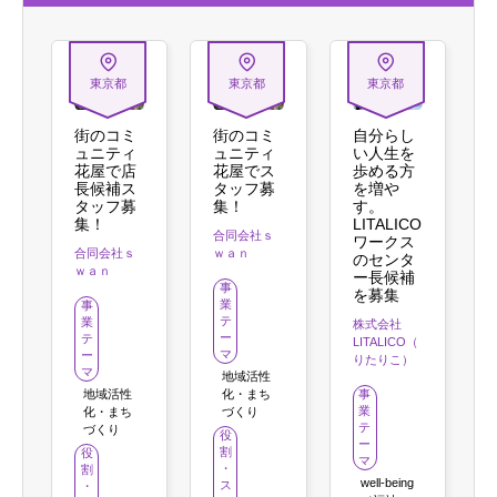
東京都
東京都
東京都
街のコミ
街のコミ
自分らし
ュニティ
ュニティ
い人生を
花屋で店
花屋でス
歩める方
長候補ス
タッフ募
を増や
タッフ募
集！
す。
集！
LITALICO
合同会社ｓ
ワークス
合同会社ｓ
ｗａｎ
のセンタ
ｗａｎ
ー長候補
事
を募集
業
事
テ
業
株式会社
ー
テ
LITALICO（
マ
ー
りたりこ）
マ
地域活性
地域活性
化・まち
事
業
化・まち
づくり
テ
づくり
役
ー
割
役
マ
・
割
well-being
ス
・