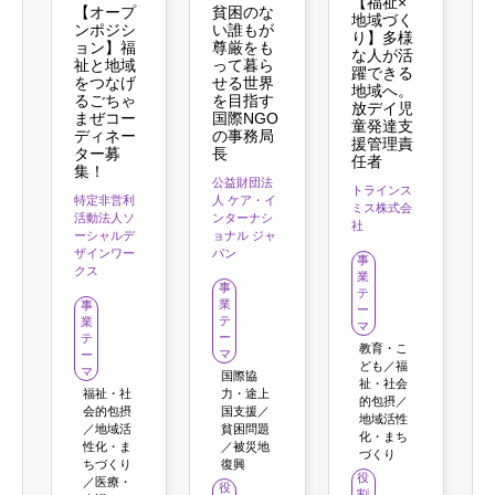
【福祉×
【オープ
貧困のな
地域づく
ンポジシ
い誰もが
り】多様
ョン】福
尊厳をも
な人が活
祉と地域
って暮ら
躍できる
をつなげ
せる世界
地域へ。
るごちゃ
を目指す
放デイ児
まぜコー
国際NGO
童発達支
ディネー
の事務局
援管理責
ター募
長
任者
集！
公益財団法
トラインス
特定非営利
人 ケア・イ
ミス株式会
活動法人ソ
ンターナシ
社
ーシャルデ
ョナル ジャ
ザインワー
パン
事
クス
業
事
テ
業
事
ー
テ
業
マ
ー
テ
教育・こ
マ
ー
ども／福
マ
国際協
祉・社会
福祉・社
力・途上
的包摂／
会的包摂
国支援／
地域活性
／地域活
貧困問題
化・まち
性化・ま
／被災地
づくり
ちづくり
復興
役
／医療・
役
割