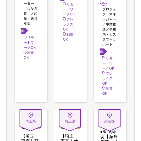
ル
ーター
方
リモ
（つなぎ
プロジェ
ートワ
役）／起
クトマネ
ークOK
業・経営
ージャー
フレ
支援
／事業推
ックス
進／事務
OK
働き
局・カス
副業
方
リモ
タマーサ
OK
ートワ
ポート
ークOK
働き
副業
OK
方
リモ
ートワ
ークOK
フレ
ックス
OK
副業
OK
埼玉県
埼玉県
東京都
●8/28締
【埼玉・
【埼玉・
切【海外
東京】草
東京｜サ