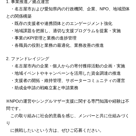
1. 事業推進／拠点運営
・名古屋市および愛知県内の行政機関、企業、NPO、地域団体
との関係構築
・既存の支援者や連携団体とのエンゲージメント強化
・地域課題を把握し、適切な支援プログラムを提案・実施
・事業のKPI管理と業務の進捗管理
・各職員の役割と業務の最適化、業務改善の推進
2. ファンドレイジング
・名古屋市内の企業・個人からの寄付獲得活動の企画・実施
・地域イベントやキャンペーンを活用した資金調達の推進
・支援者の開拓・維持管理、サポーターコミュニティの運営
・助成金申請の戦略立案と申請業務
※NPOの運営やシングルマザー支援に関する専門知識や経験は不
問です。
この取り組みに社会的意義を感じ、メンバーと共に仕組みづく
り
に挑戦したいという方は、ぜひご応募ください。