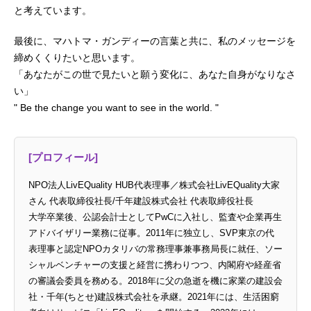
と考えています。
最後に、マハトマ・ガンディーの言葉と共に、私のメッセージを
締めくくりたいと思います。
「あなたがこの世で見たいと願う変化に、あなた自身がなりなさ
い」
" Be the change you want to see in the world. "
[プロフィール]
NPO法人LivEQuality HUB代表理事／株式会社LivEQuality大家
さん 代表取締役社長/千年建設株式会社 代表取締役社長
大学卒業後、公認会計士としてPwCに入社し、監査や企業再生
アドバイザリー業務に従事。2011年に独立し、SVP東京の代
表理事と認定NPOカタリバの常務理事兼事務局長に就任、ソー
シャルベンチャーの支援と経営に携わりつつ、内閣府や経産省
の審議会委員を務める。2018年に父の急逝を機に家業の建設会
社・千年(ちとせ)建設株式会社を承継。2021年には、生活困窮