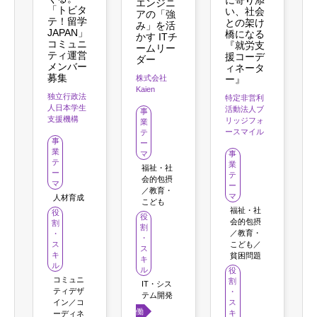
エンジニ
「トビタ
い、社会
アの「強
テ！留学
との架け
み」を活
JAPAN」
橋になる
かす ITチ
コミュニ
『就労支
ームリー
ティ運営
援コーデ
ダー
メンバー
ィネータ
募集
ー』
株式会社
Kaien
独立行政法
特定非営利
人日本学生
活動法人ブ
事
支援機構
リッジフォ
業
ースマイル
テ
事
ー
業
事
マ
テ
業
福祉・社
ー
テ
会的包摂
マ
ー
／教育・
マ
人材育成
こども
福祉・社
役
役
会的包摂
割
割
／教育・
・
・
こども／
ス
ス
キ
貧困問題
キ
ル
ル
役
コミュニ
割
IT・シス
ティデザ
・
テム開発
ス
イン／コ
働き
キ
ーディネ