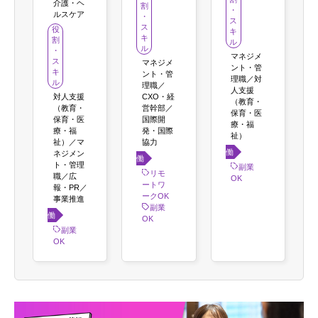
介護・ヘ
割
・
ルスケア
・
ス
ス
役
キ
キ
割
ル
ル
・
マネジメ
ス
マネジメ
ント・管
キ
ント・管
理職／対
ル
理職／
人支援
対人支援
CXO・経
（教育・
（教育・
営幹部／
保育・医
保育・医
国際開
療・福
療・福
発・国際
祉）
祉）／マ
協力
働き
ネジメン
働き
ト・管理
方
副業
方
リモ
職／広
OK
ートワ
報・PR／
ークOK
事業推進
副業
働き
OK
方
副業
OK