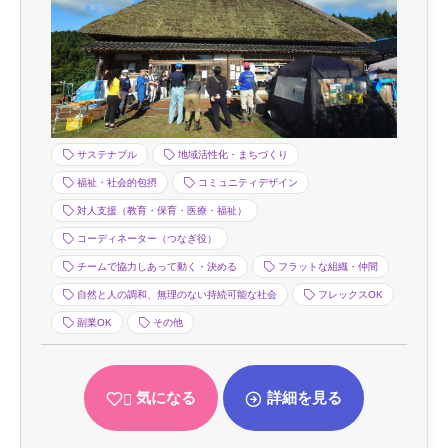
サステナブル
地域活性化・まちづくり
福祉・社会的包摂
コミュニティデザイン
対人支援（教育・保育・医療・福祉）
コーディネーター（つなぎ役）
チームで協力しあって動く・決める
フラットな組織・仲間
自然と人の調和、無理のない持続可能な社会
フレックスOK
副業OK
その他
気になる
詳細を見る