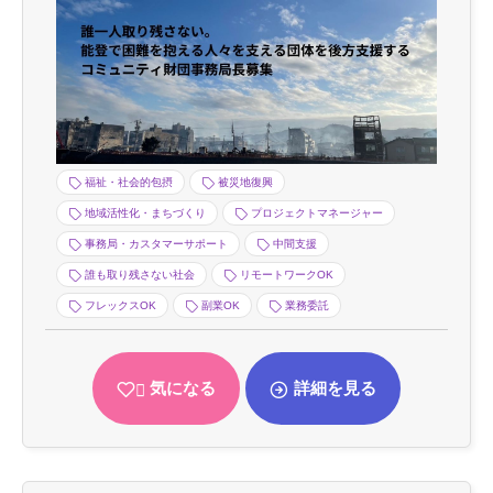
福祉・社会的包摂
被災地復興
地域活性化・まちづくり
プロジェクトマネージャー
事務局・カスタマーサポート
中間支援
誰も取り残さない社会
リモートワークOK
フレックスOK
副業OK
業務委託
気になる
詳細を見る