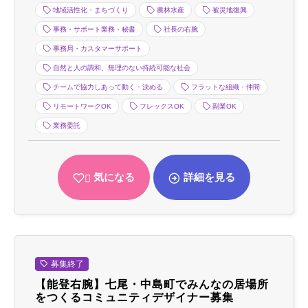
地域活性化・まちづくり
農林水産
被災地復興
事務・サポート業務・秘書
社長の右腕
事務局・カスタマーサポート
自然と人の調和、無理のない持続可能な社会
チームで協力しあって動く・決める
フラットな組織・仲間
リモートワークOK
フレックスOK
副業OK
業務委託
気になる
詳細を見る
募集終了
【能登右腕】七尾・中島町でみんなの居場所
をつくるコミュニティデザイナー募集