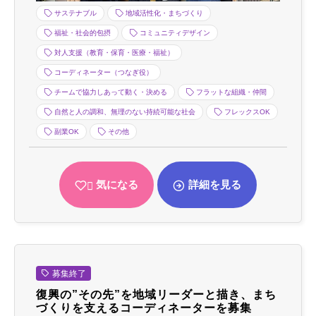
サステナブル
地域活性化・まちづくり
福祉・社会的包摂
コミュニティデザイン
対人支援（教育・保育・医療・福祉）
コーディネーター（つなぎ役）
チームで協力しあって動く・決める
フラットな組織・仲間
自然と人の調和、無理のない持続可能な社会
フレックスOK
副業OK
その他
気になる
詳細を見る
募集終了
復興の”その先”を地域リーダーと描き、まち
づくりを支えるコーディネーターを募集