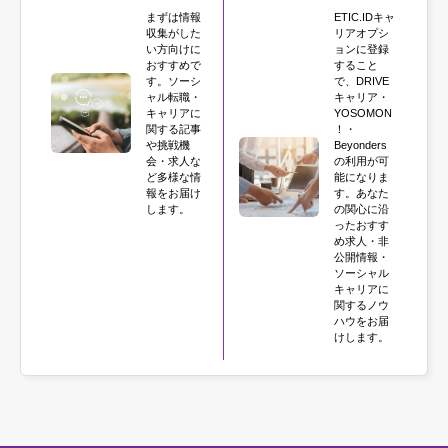
まずは情報
ETIC.IDキャ
収集がした
リアオプシ
い方向けに
ョンに登録
おすすめで
すること
す。ソーシ
で、DRIVE
ャル転職・
キャリア・
キャリアに
YOSOMON
関する記事
！・
や挑戦機
Beyonders
会・求人な
の利用が可
ど多様な情
能になりま
報をお届け
す。あなた
します。
の関心に沿
ったおすす
め求人・非
公開情報・
ソーシャル
キャリアに
関するノウ
ハウをお届
けします。