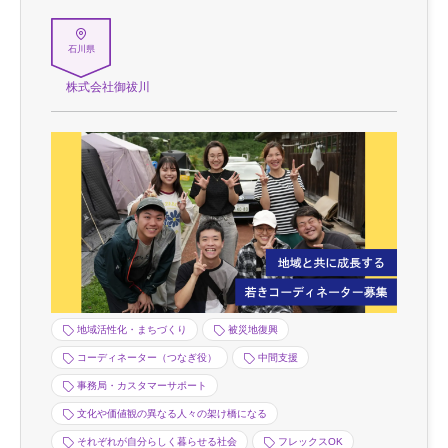
石川県
株式会社御祓川
地域活性化・まちづくり
被災地復興
コーディネーター（つなぎ役）
中間支援
事務局・カスタマーサポート
文化や価値観の異なる人々の架け橋になる
それぞれが自分らしく暮らせる社会
フレックスOK