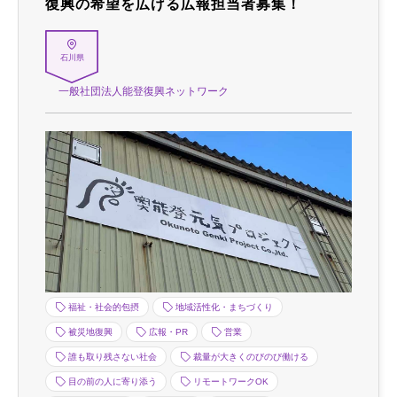
復興の希望を広げる広報担当者募集！
石川県
一般社団法人能登復興ネットワーク
福祉・社会的包摂
地域活性化・まちづくり
被災地復興
広報・PR
営業
誰も取り残さない社会
裁量が大きくのびのび働ける
目の前の人に寄り添う
リモートワークOK