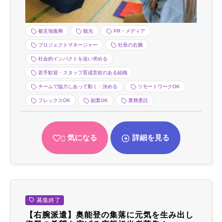
被災地復興
観光
PR・メディア
プロジェクトマネージャー
社長の右腕
社会的インパクトを追い求める
若手歓迎・スタッフ育成意欲のある組織
チームで協力しあって動く・決める
リモートワークOK
フレックスOK
副業OK
業務委託
気になる
詳細を見る
募集終了
【右腕派遣】奥能登の集落に元気を生み出し