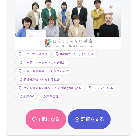
ファイナンス支援
地域活性化・まちづくり
コーディネーター（つなぎ役）
企画・商品開発・プログラム設計
多様性が受入れられる社会
文化や価値観の異なる人々の架け橋になる
フレックスOK
副業OK
業務委託
気になる
詳細を見る