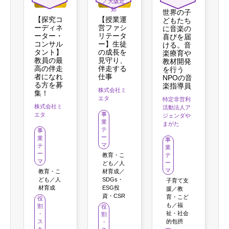
／大阪近
郊
世界の子
【探究コ
【授業運
どもたち
ーディネ
営ファシ
に音楽の
ーター・
リテータ
喜びを届
コンサル
ー】生徒
ける。音
タント】
の成長を
楽療育や
教員の最
見守り、
教材開発
高の伴走
伴走する
を行う
者になれ
仕事
NPOの音
る方を募
楽指導員
株式会社ミ
集！
エタ
特定非営利
株式会社ミ
活動法人ア
事
エタ
ジェンダや
業
まがた
テ
事
ー
業
事
マ
テ
業
ー
テ
教育・こ
マ
ー
ども／人
マ
教育・こ
材育成／
ども／人
SDGs・
子育て支
材育成
ESG投
援／教
資・CSR
育・こど
役
も／福
割
役
祉・社会
・
割
的包摂
ス
・
キ