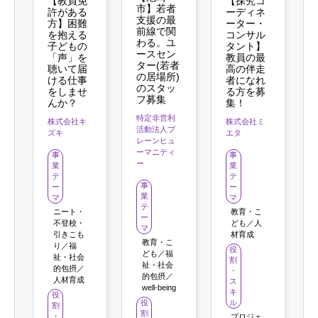
【教員免
【探究コ
市】若者
許がある
ーディネ
支援の最
方】困難
ーター・
前線で関
を抱える
コンサル
わる。ユ
子どもの
タント】
ースセン
「声」を
教員の最
ター(若者
聴いて届
高の伴走
の居場所)
ける仕事
者になれ
のスタッ
をしませ
る方を募
フ募集
んか？
集！
特定非営利
株式会社キ
株式会社ミ
活動法人ブ
ズキ
エタ
レーンヒュ
ーマニティ
事
事
ー
業
業
テ
テ
事
ー
ー
業
マ
マ
テ
ニート・
教育・こ
ー
不登校・
ども／人
マ
引きこも
材育成
教育・こ
り／福
役
ども／福
祉・社会
割
祉・社会
的包摂／
・
的包摂／
人材育成
ス
well-being
キ
役
ル
役
割
割
・
プロジェ