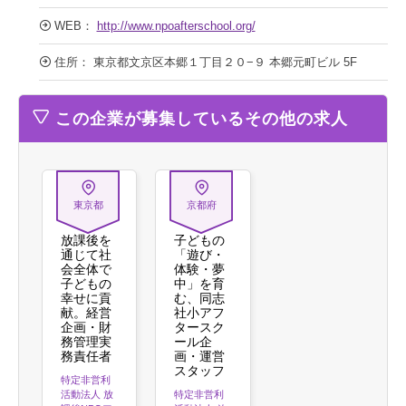
WEB：
http://www.npoafterschool.org/
住所： 東京都文京区本郷１丁目２０−９ 本郷元町ビル 5F
この企業が募集しているその他の求人
東京都
京都府
放課後を
子どもの
通じて社
「遊び・
会全体で
体験・夢
子どもの
中」を育
幸せに貢
む、同志
献。経営
社小アフ
企画・財
タースク
務管理実
ール企
務責任者
画・運営
スタッフ
特定非営利
活動法人 放
特定非営利