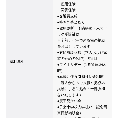
・雇用保険
・労災保険
●交通費支給
●時間外手当あり
●健康診断・予防接種・人間ド
ック受診補助
※全額カバーできる額の補助
をお出ししています
●有給看護休暇（本人および家
族のための休暇） 年5日
福利厚生
●マイホリデー（1週間連続休
暇）
●異動に伴う引越補助金制度
（遠方からのご入職や拠点の
異動による引越金の一部負担
をいたします）
●慶弔見舞い金
●子女小学校入学祝い（記念写
真撮影補助金）