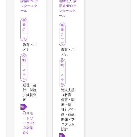
課後NPOア
活動法人 放
フタースク
課後NPOア
ール
フタースク
ール
事
業
事
テ
業
ー
テ
マ
ー
マ
教育・こ
ども
教育・こ
ども
役
割
役
・
割
ス
・
キ
ス
ル
キ
ル
経理・会
計・財務
対人支援
／経営企
（教育・
画
保育・医
療・福
働き
祉）／企
方
リモ
画・商品
ートワ
開発・プ
ークOK
ログラム
副業
設計
OK
働き