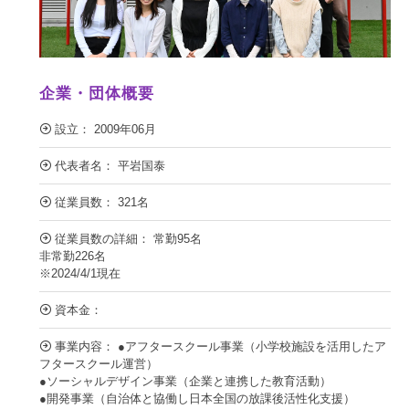
企業・団体概要
設立： 2009年06月
代表者名： 平岩国泰
従業員数： 321名
従業員数の詳細： 常勤95名
非常勤226名
※2024/4/1現在
資本金：
事業内容： ●アフタースクール事業（小学校施設を活用したア
フタースクール運営）
●ソーシャルデザイン事業（企業と連携した教育活動）
●開発事業（自治体と協働し日本全国の放課後活性化支援）