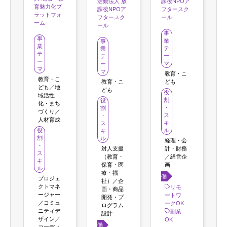
活動法人 放
課後NPOア
育魅力化プ
課後NPOア
フタースク
ラットフォ
フタースク
ール
ーム
ール
事
事
業
事
業
テ
業
テ
ー
テ
ー
マ
ー
マ
マ
教育・こ
教育・こ
教育・こ
ども
ども／地
ども
役
域活性
割
役
化・まち
・
割
づくり／
ス
・
人材育成
キ
ス
ル
役
キ
割
ル
経理・会
・
対人支援
計・財務
ス
（教育・
／経営企
キ
保育・医
画
ル
療・福
働き
プロジェ
祉）／企
方
クトマネ
リモ
画・商品
ージャー
ートワ
開発・プ
／コミュ
ークOK
ログラム
ニティデ
副業
設計
ザイン／
OK
働き