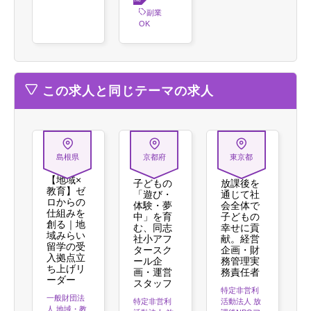
方
副業
OK
この求人と同じテーマの求人
島根県
京都府
東京都
【地域×
子どもの
放課後を
教育】ゼ
「遊び・
通じて社
ロからの
体験・夢
会全体で
仕組みを
中」を育
子どもの
創る｜地
む、同志
幸せに貢
域みらい
社小アフ
献。経営
留学の受
タースク
企画・財
入拠点立
ール企
務管理実
ち上げリ
画・運営
務責任者
ーダー
スタッフ
特定非営利
一般財団法
特定非営利
活動法人 放
人 地域・教