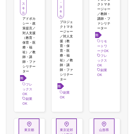
・
ス
クトマネ
ス
キ
ージャー
キ
ル
／教師・
ル
アドボカ
講師・フ
プロジェ
シー・政
ァシリテ
クトマネ
策提言／
ーター
ージャー
対人支援
働き
／対人支
（教育・
方
援（教
リモ
保育・医
育・保
ートワ
療・福
育・医
ークOK
祉）／教
療・福
フレ
師・講
祉）／教
ックス
師・ファ
師・講
OK
シリテー
師・ファ
副業
ター
シリテー
OK
働き
ター
方
フレ
働き
ックス
方
副業
OK
OK
副業
OK
東京都
東京近郊
山形県