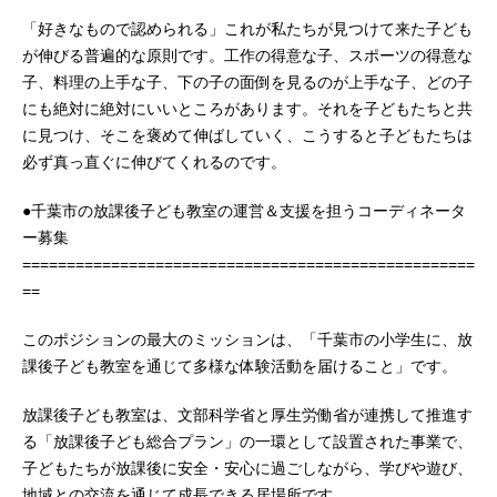
「好きなもので認められる」これが私たちが見つけて来た子ども
が伸びる普遍的な原則です。工作の得意な子、スポーツの得意な
子、料理の上手な子、下の子の面倒を見るのが上手な子、どの子
にも絶対に絶対にいいところがあります。それを子どもたちと共
に見つけ、そこを褒めて伸ばしていく、こうすると子どもたちは
必ず真っ直ぐに伸びてくれるのです。
●千葉市の放課後子ども教室の運営＆支援を担うコーディネータ
ー募集
===================================================
==
このポジションの最大のミッションは、「千葉市の小学生に、放
課後子ども教室を通じて多様な体験活動を届けること」です。
放課後子ども教室は、文部科学省と厚生労働省が連携して推進す
る「放課後子ども総合プラン」の一環として設置された事業で、
子どもたちが放課後に安全・安心に過ごしながら、学びや遊び、
地域との交流を通じて成長できる居場所です。