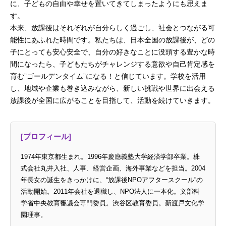
に、子どもの自由や幸せを置いてきてしまったようにも思えま
す。
本来、放課後はそれぞれが自分らしく過ごし、社会とつながる可
能性にあふれた時間です。私たちは、日本全国の放課後が、どの
子にとっても安心安全で、自分の好きなことに没頭する豊かな時
間になったら、子どもたちがチャレンジする意欲や自己肯定感を
育む”ゴールデンタイム”になる！と信じています。学校を活用
し、地域や企業も巻き込みながら、新しい挑戦や世界に出会える
放課後が全国に広がることを目指して、活動を続けていきます。
[プロフィール]
1974年東京都生まれ。1996年慶應義塾大学経済学部卒業。株
式会社丸井入社、人事、経営企画、海外事業などを担当。2004
年長女の誕生をきっかけに、“放課後NPOアフタースクール”の
活動開始。2011年会社を退職し、NPO法人に一本化。文部科
学省中央教育審議会専門委員。渋谷区教育委員。新渡戸文化学
園理事。