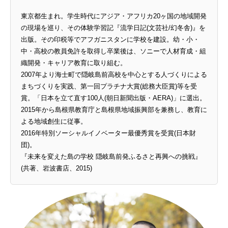
東京都生まれ。学生時代にアジア・アフリカ20ヶ国の地域開発
の現場を巡り、その体験学習記『流学日記(文芸社/幻冬舎)』を
出版。その印税等でアフガニスタンに学校を建設。幼・小・
中・高校の教員免許を取得し卒業後は、ソニーで人材育成・組
織開発・キャリア教育に取り組む。
2007年より海士町で隠岐島前高校を中心とする人づくりによる
まちづくりを実践、第一回プラチナ大賞(総務大臣賞)等を受
賞。「日本を立て直す100人(朝日新聞出版・AERA)」に選出。
2015年から島根県教育庁と島根県地域振興部を兼務し、教育に
よる地域創生に従事。
2016年特別ソーシャルイノベーター最優秀賞を受賞(日本財
団)。
『未来を変えた島の学校 隠岐島前発ふるさと再興への挑戦』
(共著、岩波書店、2015)