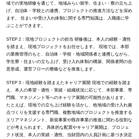
域での実地研修を通じて、地域みらい留学、住まい・寮の立ち上
げ、自治体・学校との連携、プロジェクトの推進方法などを深め
ます。 住まいや受け入れ体制に関する専門知識は、入職後に学
ぶことができます。
STEP 2：現地プロジェクトの担当 研修後は、本人の経験・適性
を踏まえ、現地プロジェクトをお任せします。 現地では、本部
の業務管理のもと、自治体・学校・地域関係者と連携しながら、
学生寮・住まいの立ち上げ、受け入れ体制の構築、関係者間の合
意形成、運営フローの整備などを推進します。
STEP 3：現地経験を踏まえたキャリア展開 現地での経験を踏ま
え、本人の希望・適性・実績・組織状況に応じて、本部事業、専
門職、マネジメント等へのキャリア展開の可能性があります。
たとえば、現地での立ち上げ経験を活かし、他地域の受け入れ拠
点づくりを支援する専門職、複数地域のプロジェクトを推進する
エリアマネジメント、新規事業や既存事業の推進に関わる役割な
どが考えられます。 具体的な配置やキャリア展開は、プロジェ
クト状況、本人の実績・適性、当財団内の人員計画に基づき決定