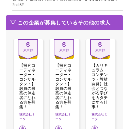
2nd 5F
この企業が募集しているその他の求人
東京都
東京都
東京都
【探究コ
【探究コ
【カリキ
ーディネ
ーディネ
ュラム・
ーター・
ーター・
コンテン
コンサル
コンサル
ツ・教材
タント】
タント】
開発】社
教員の最
教員の最
会とつな
高の伴走
高の伴走
がる学び
者になれ
者になれ
をカタチ
る方を募
る方を募
にする仕
集！
集！
事！
株式会社ミ
株式会社ミ
株式会社ミ
エタ
エタ
エタ
事
事
事