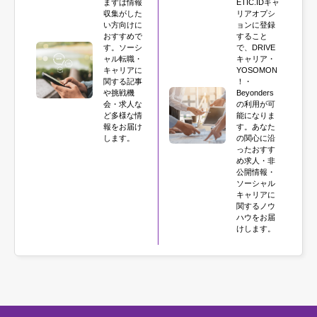
まずは情報
ETIC.IDキャ
収集がした
リアオプシ
い方向けに
ョンに登録
おすすめで
すること
す。ソーシ
で、DRIVE
ャル転職・
キャリア・
キャリアに
YOSOMON
関する記事
！・
や挑戦機
Beyonders
会・求人な
の利用が可
ど多様な情
能になりま
報をお届け
す。あなた
します。
の関心に沿
ったおすす
め求人・非
公開情報・
ソーシャル
キャリアに
関するノウ
ハウをお届
けします。