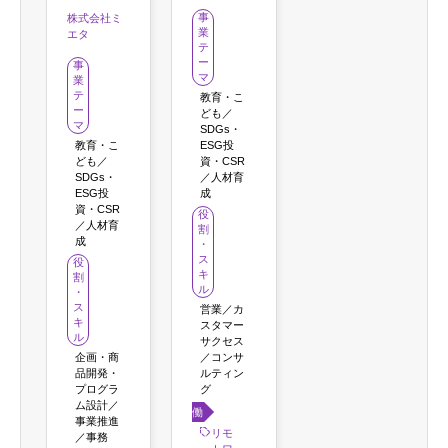
事
株式会社ミ
業
エタ
テ
ー
事
マ
業
テ
教育・こ
ー
ども／
マ
SDGs・
教育・こ
ESG投
ども／
資・CSR
SDGs・
／人材育
ESG投
成
資・CSR
役
／人材育
割
成
・
ス
役
キ
割
ル
・
ス
営業／カ
キ
スタマー
ル
サクセス
企画・商
／コンサ
品開発・
ルティン
プログラ
グ
ム設計／
働き
事業推進
方
リモ
／事務