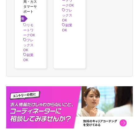
ートワ
局・カス
ークOK
タマーサ
フレ
ポート
ックス
働き
OK
方
リモ
副業
ートワ
OK
ークOK
フレ
ックス
OK
副業
OK