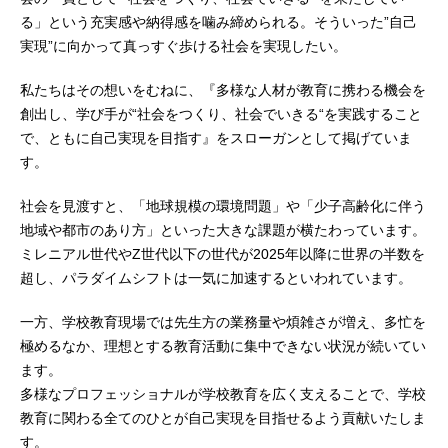
る」という充実感や納得感を噛み締められる。そういった”自己
実現”に向かって真っすぐ歩ける社会を実現したい。
私たちはその想いをむねに、『多様な人材が教育に携わる機会を
創出し、学び手が“社会をつくり、社会でいきる“を実践すること
で、ともに自己実現を目指す』をスローガンとして掲げていま
す。
社会を見渡すと、「地球規模の環境問題」や「少子高齢化に伴う
地域や都市のあり方」といった大きな課題が横たわっています。
ミレニアル世代やZ世代以下の世代が2025年以降に世界の半数を
超し、パラダイムシフトは一気に加速するといわれています。
一方、学校教育現場では先生方の業務量や煩雑さが増え、多忙を
極めるなか、理想とする教育活動に集中できない状況が続いてい
ます。
多様なプロフェッショナルが学校教育を広く支えることで、学校
教育に関わる全てのひとが自己実現を目指せるよう貢献いたしま
す。