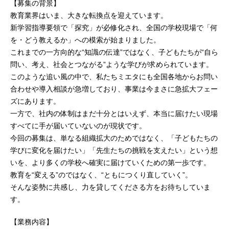
【募集の背景】
教育業界はいま、大きな転換点を迎えています。
新学習指導要領で「探究」が必修化され、全国の学校現場で「何
を・どう教えるか」への模索が始まりました。
これまでの一方向的な“知識の伝達”ではなく、子どもたちが“自ら
問い、考え、社会とつながる”ような学びが求められています。
このような追い風の中で、私たちミエタにも全国各地からお問い
合わせや導入相談が急増しており、事業は今まさに急拡大フェー
ズにあります。
一方で、社内の体制はまだ十分とはいえず、本当に届けたい現場
すべてに手が届いていないのが現状です。
今回の募集は、単なる組織拡大のためではなく、「子どもたちの
学びに変化を届けたい」「先生たちの挑戦を支えたい」という想
いを、より多くの学校へ確実に届けていくための第一歩です。
教育を“変える”のではなく、“ともにつくり直していく”。
そんな姿勢に共感し、力を貸してくださる方をお待ちしていま
す。
【業務内容】