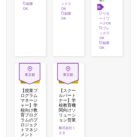
副業
ックス
働き
OK
OK
方
副業
リモ
OK
ートワ
ークOK
フレ
ックス
OK
副業
OK
東京都
東京都
【授業プ
【スクー
ログラム
ルパート
マネージ
ナー】学
ャー】学
校教育機
校向け教
関向けソ
育プログ
リューシ
ラムのプ
ョン営業
ロジェク
株式会社ミ
トマネジ
エタ
メント