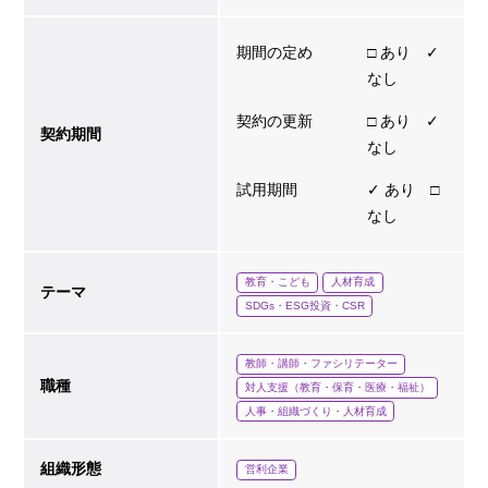
期間の定め
□ あり ✓
なし
契約の更新
□ あり ✓
契約期間
なし
試用期間
✓ あり □
なし
教育・こども
人材育成
テーマ
SDGs・ESG投資・CSR
教師・講師・ファシリテーター
職種
対人支援（教育・保育・医療・福祉）
人事・組織づくり・人材育成
組織形態
営利企業