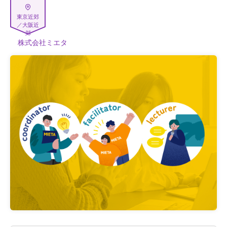
東京近郊
／大阪近
郊
株式会社ミエタ