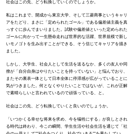
社会はこの先、どう転換していくのでしょうか。
私はこれまで、開成から東京大学、そして三菱商事というキャリ
アをたどり、まさに「定められたゴール」である偏差値主義を真
っすぐに歩んでまいりました。試験や偏差値といった定められた
ゴールに向かって一生懸命走れば世界的な活躍、世界規模で新し
いモノゴトを生み出すことができる、そう信じてキャリアを描き
ました。
しかし、大学生、社会人として生活を送るなか、多くの友人や同
僚が「自分自身はやりたいことを持っていない」と悩んでおり、
またその裏表一体として日本全体に停滞感が広がっていることに
気がつきました。何となくやりたいことではないが、これが正解
で素晴らしいと言われているので頑張っている、と。
社会はこの先、どう転換していくと良いのでしょうか。
「いつかくる幸せな将来を求め、今を犠牲にする」が良しとされ
る時代は終わり、今この瞬間、学生生活や社会生活を通じて「社
会の一員として""社会をつくり、社会でいきる""を果たしてい