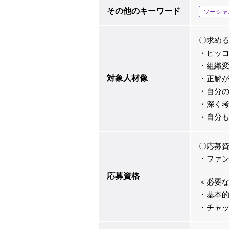
その他のキーワード
ソーシャ
〇求め
・ピッ
・組織
対象人材像
・正解
・自分
・深く
・自分
〇応募
・ファ
応募資格
＜必要
・基本的
・チャッ