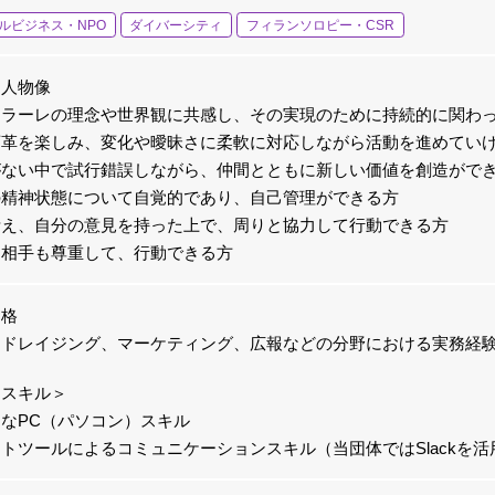
ルビジネス・NPO
ダイバーシティ
フィランソロピー・CSR
る人物像
コラーレの理念や世界観に共感し、その実現のために持続的に関わ
変革を楽しみ、変化や曖昧さに柔軟に対応しながら活動を進めてい
がない中で試行錯誤しながら、仲間とともに新しい価値を創造がで
の精神状態について自覚的であり、自己管理ができる方
考え、自分の意見を持った上で、周りと協力して行動できる方
も相手も尊重して、行動できる方
資格
ンドレイジング、マーケティング、広報などの分野における実務経
なスキル＞
なPC（パソコン）スキル
トツールによるコミュニケーションスキル（当団体ではSlackを