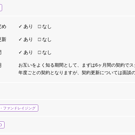
定め
✓ あり □ なし
更新
✓ あり □ なし
間
✓ あり □ なし
お互いをよく知る期間として、まずは6ヶ月間の契約でス
明
年度ごとの契約となりますが、契約更新については面談
・ファンドレイジング
O