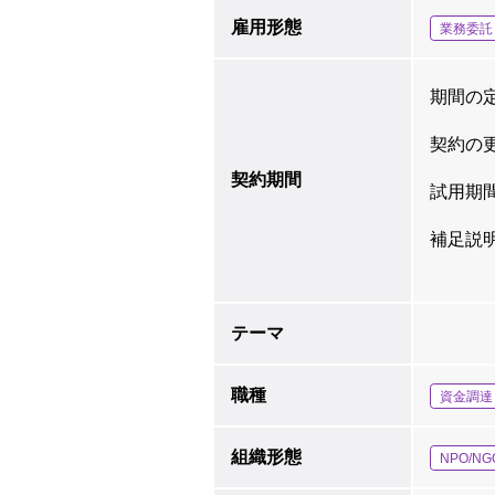
雇用形態
業務委託
期間の
契約の
契約期間
試用期
補足説
テーマ
職種
資金調達
組織形態
NPO/NG