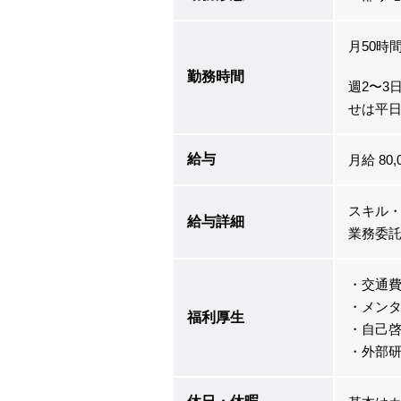
月50時
勤務時間
週2〜3
せは平日9
給与
月給 80,
スキル
給与詳細
業務委
・交通
・メンタ
福利厚生
・自己
・外部