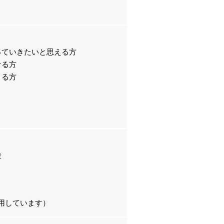
っていきたいと思える方
ける方
きる方
験
活用しています）