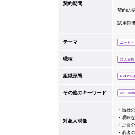
契約期間
契約の
試用期
テーマ
ニート・
職種
対人支援
組織形態
NPO/NG
その他のキーワード
well-bei
・当社
・曖昧
対象人材像
・ご自
・若者