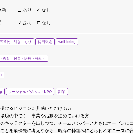
更新
□ あり ✓ なし
間
✓ あり □ なし
不登校・引きこもり
貧困問題
well-being
（教育・保育・医療・福祉）
O
ng
ソーシャルビジネス・NPO
副業
の掲げるビジョンに共感いただける方
な環境の中でも、事業や活動を進めていける方
分のキャラクターを出しつつ、チームメンバーとともにオープンに
のことを最優先に考えながら、既存の枠組みにとらわれずニーズに