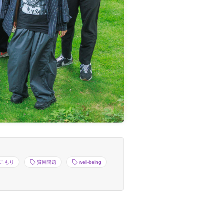
こもり
貧困問題
well-being