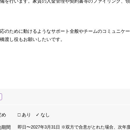
備を行います。家賃の入金管理や契約書等のファイリング、領
応のために動けるようなサポート全般やチームのコミュニケー
橋渡し役もお願いしたいです。
定め
□ あり ✓ なし
即日〜2027年3月31日 ※双方で合意がとれた場合、次
約期間