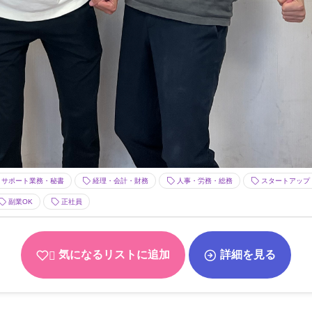
サポート業務・秘書
経理・会計・財務
人事・労務・総務
スタートアップ
副業OK
正社員
気になるリストに追加
詳細を見る