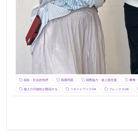
福祉・社会的包摂
貧困問題
国際協力・途上国支援
事務・
個人の可能性が開花する
リモートワークOK
フレックスOK