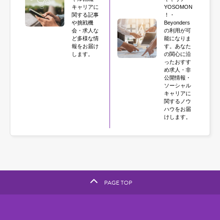
キャリアに
YOSOMON
関する記事
！・
や挑戦機
Beyonders
会・求人な
の利用が可
ど多様な情
能になりま
報をお届け
す。あなた
します。
の関心に沿
ったおすす
め求人・非
公開情報・
ソーシャル
キャリアに
関するノウ
ハウをお届
けします。
PAGE TOP