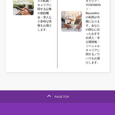
ャル転職・
キャリア・
キャリアに
YOSOMON
関する記事
！・
や挑戦機
Beyonders
会・求人な
の利用が可
ど多様な情
能になりま
報をお届け
す。あなた
します。
の関心に沿
ったおすす
め求人・非
公開情報・
ソーシャル
キャリアに
関するノウ
ハウをお届
けします。
PAGE TOP