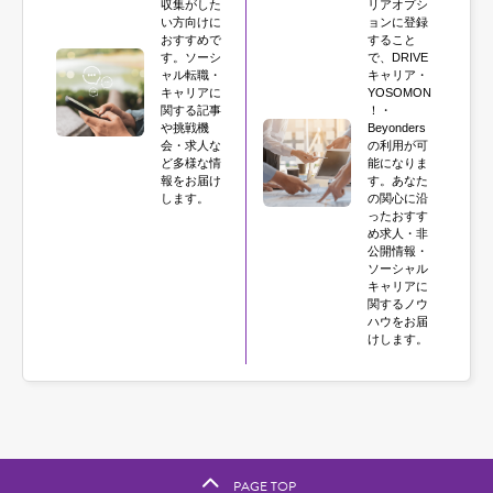
収集がした
リアオプシ
い方向けに
ョンに登録
おすすめで
すること
す。ソーシ
で、DRIVE
ャル転職・
キャリア・
キャリアに
YOSOMON
関する記事
！・
や挑戦機
Beyonders
会・求人な
の利用が可
ど多様な情
能になりま
報をお届け
す。あなた
します。
の関心に沿
ったおすす
め求人・非
公開情報・
ソーシャル
キャリアに
関するノウ
ハウをお届
けします。
PAGE TOP