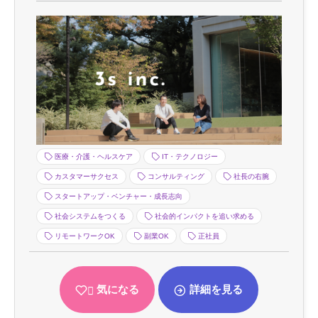
医療・介護・ヘルスケア
IT・テクノロジー
カスタマーサクセス
コンサルティング
社長の右腕
スタートアップ・ベンチャー・成長志向
社会システムをつくる
社会的インパクトを追い求める
リモートワークOK
副業OK
正社員
気になる
詳細を見る