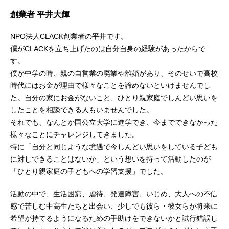
創業者 平井大輝
NPO法人CLACK創業者の平井です。
僕がCLACKを立ち上げたのは自分自身の経験があったからで
す。
僕が中学の時、親の自営業の廃業や離婚があり、そのせいで高校
時代にはお金が理由で様々なことを諦めないといけませんでし
た。自分の家にお金がないこと、ひとり親家庭でしんどい思いを
したことを相談できる人もいませんでした。
それでも、なんとか国公立大学に進学でき、今までできなかった
様々なことにチャレンジしてきました。
特に「自分と同じような境遇で今しんどい思いをしている子ども
に対しできることはないか」という想いを持って活動したのが
「ひとり親家庭の子どもへの学習支援」でした。
活動の中で、生活困窮、虐待、発達障害、いじめ、大人への不信
感で苦しむ中高生たちと出会い、少しでも彼ら・彼女らが将来に
希望が持てるようになるための手助けをできないかと試行錯誤し