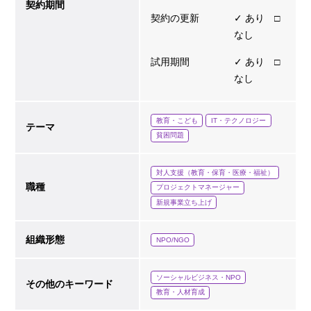
契約期間
契約の更新
✓ あり □
なし
試用期間
✓ あり □
なし
教育・こども
IT・テクノロジー
テーマ
貧困問題
対人支援（教育・保育・医療・福祉）
職種
プロジェクトマネージャー
新規事業立ち上げ
組織形態
NPO/NGO
ソーシャルビジネス・NPO
その他のキーワード
教育・人材育成