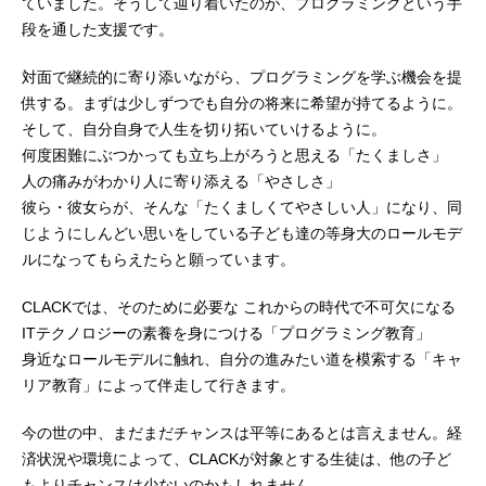
ていました。そうして辿り着いたのが、プログラミングという手
段を通した支援です。
対面で継続的に寄り添いながら、プログラミングを学ぶ機会を提
供する。まずは少しずつでも自分の将来に希望が持てるように。
そして、自分自身で人生を切り拓いていけるように。
何度困難にぶつかっても立ち上がろうと思える「たくましさ」
人の痛みがわかり人に寄り添える「やさしさ」
彼ら・彼女らが、そんな「たくましくてやさしい人」になり、同
じようにしんどい思いをしている子ども達の等身大のロールモデ
ルになってもらえたらと願っています。
CLACKでは、そのために必要な これからの時代で不可欠になる
ITテクノロジーの素養を身につける「プログラミング教育」
身近なロールモデルに触れ、自分の進みたい道を模索する「キャ
リア教育」によって伴走して行きます。
今の世の中、まだまだチャンスは平等にあるとは言えません。経
済状況や環境によって、CLACKが対象とする生徒は、他の子ど
もよりチャンスは少ないのかもしれません。