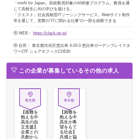
「mirAI for Japan」高校教員対象のAI研修プログラム。教員を通
じて高校生にAIの学びを届ける。
「クエスト」社会貢献型ITソーシングサービス。Webサイト制作
等を通じて、実際の“ITに関わる仕事”の一部を経験できる
WEB：
https://clack.ne.jp/
住所： 東京都渋谷区恵比寿 4-20-3 恵比寿ガーデンプレイスタ
ワー27F シェアオフィスCOEBI
この企業が募集しているその他の求人
東京都
東京都
【困難を
【困難を
抱える中
抱える中
高生の自
高生が希
立支援】
望をもて
企業との
る社会】
共創から
共感と協