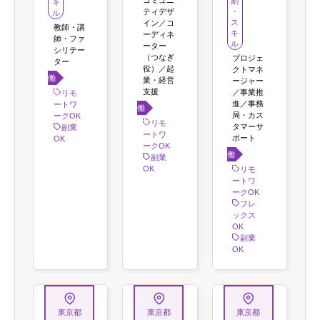
割
キ
ティデザ
・
ル
ス
イン／コ
教師・講
キ
ーディネ
師・ファ
ル
ーター
シリテー
（つなぎ
プロジェ
ター
役）／起
クトマネ
働き
業・経営
ージャー
支援
方
／事業推
リモ
進／事務
ートワ
働き
局・カス
ークOK
方
リモ
タマーサ
副業
ートワ
ポート
OK
ークOK
働き
副業
OK
方
リモ
ートワ
ークOK
フレ
ックス
OK
副業
OK
東京都
東京都
東京都