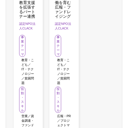
教育支援
働を育む
を拡張す
広報・フ
るパート
ァンドレ
ナー連携
イジング
認定NPO法
認定NPO法
人CLACK
人CLACK
事
事
業
業
テ
テ
ー
ー
マ
マ
教育・こ
教育・こ
ども／
ども／
IT・テク
IT・テク
ノロジー
ノロジー
／貧困問
／貧困問
題
題
役
役
割
割
・
・
ス
ス
キ
キ
ル
ル
営業／資
広報・PR
金調達・
／プロジ
ファンド
ェクトマ