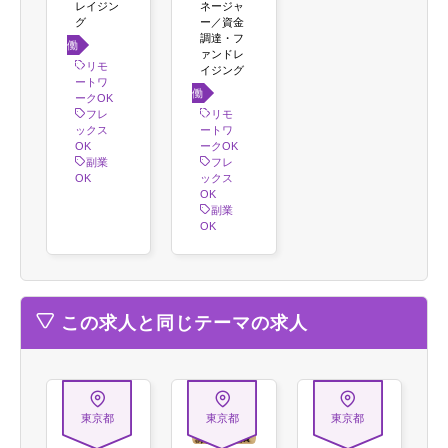
レイジン
ネージャ
グ
ー／資金
調達・フ
働き
ァンドレ
方
リモ
イジング
ートワ
働き
ークOK
方
フレ
リモ
ックス
ートワ
OK
ークOK
副業
フレ
OK
ックス
OK
副業
OK
この求人と同じテーマの求人
東京都
東京都
東京都