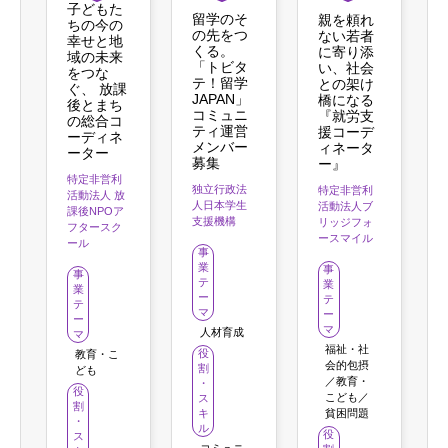
子どもた
留学のそ
親を頼れ
ちの今の
の先をつ
ない若者
幸せと地
くる。
に寄り添
域の未来
「トビタ
い、社会
をつな
テ！留学
との架け
ぐ、 放課
JAPAN」
橋になる
後とまち
コミュニ
『就労支
の総合コ
ティ運営
援コーデ
ーディネ
メンバー
ィネータ
ーター
募集
ー』
特定非営利
独立行政法
特定非営利
活動法人 放
人日本学生
活動法人ブ
課後NPOア
支援機構
リッジフォ
フタースク
ースマイル
ール
事
業
事
事
テ
業
業
ー
テ
テ
マ
ー
ー
マ
人材育成
マ
福祉・社
役
教育・こ
会的包摂
割
ども
／教育・
・
役
こども／
ス
割
キ
貧困問題
・
ル
役
ス
コミュニ