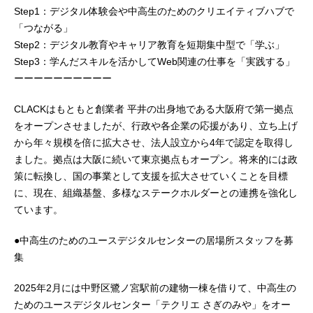
Step1：デジタル体験会や中高生のためのクリエイティブハブで
「つながる」
Step2：デジタル教育やキャリア教育を短期集中型で「学ぶ」
Step3：学んだスキルを活かしてWeb関連の仕事を「実践する」
ーーーーーーーーーー
CLACKはもともと創業者 平井の出身地である大阪府で第一拠点
をオープンさせましたが、行政や各企業の応援があり、立ち上げ
から年々規模を倍に拡大させ、法人設立から4年で認定を取得し
ました。拠点は大阪に続いて東京拠点もオープン。将来的には政
策に転換し、国の事業として支援を拡大させていくことを目標
に、現在、組織基盤、多様なステークホルダーとの連携を強化し
ています。
●中高生のためのユースデジタルセンターの居場所スタッフを募
集
2025年2月には中野区鷺ノ宮駅前の建物一棟を借りて、中高生の
ためのユースデジタルセンター「テクリエ さぎのみや」をオー