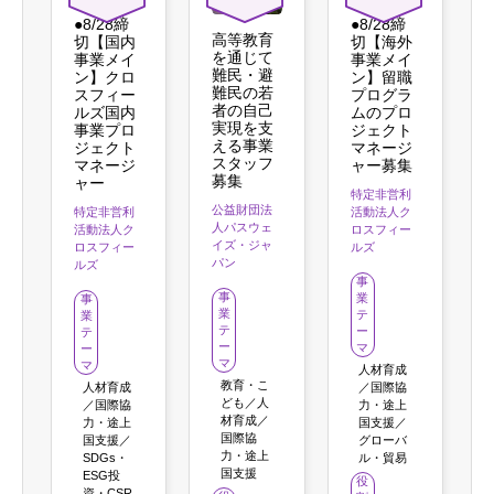
●8/28締
●8/28締
高等教育
切【国内
切【海外
を通じて
事業メイ
事業メイ
難民・避
ン】クロ
ン】留職
難民の若
スフィー
プログラ
者の自己
ルズ国内
ムのプロ
実現を支
事業プロ
ジェクト
える事業
ジェクト
マネージ
スタッフ
マネージ
ャー募集
募集
ャー
特定非営利
公益財団法
特定非営利
活動法人ク
人パスウェ
活動法人ク
ロスフィー
イズ・ジャ
ロスフィー
ルズ
パン
ルズ
事
事
業
事
業
テ
業
テ
ー
テ
ー
マ
ー
マ
マ
人材育成
教育・こ
人材育成
／国際協
ども／人
／国際協
力・途上
材育成／
力・途上
国支援／
国際協
国支援／
グローバ
力・途上
SDGs・
ル・貿易
国支援
ESG投
役
資・CSR