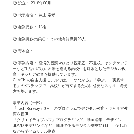
設立： 2018年06月
代表者名： 井上 泰孝
従業員数： 16名
従業員数の詳細： その他有給職員23人
資本金：
事業内容： 経済的困窮やひとり親家庭、不登校、ヤングケアラ
ーなど生活や環境に困難を抱える高校生を対象としたデジタル教
育・キャリア教育を提供しています。
CLACK の自走支援モデルでは、「つながる」「学ぶ」「実践す
る」の3ステップで、高校生が自立するために必要なスキル・考え
方を培います。
事業内容（一部）
「Tech Runway」3ヶ月のプログラムでデジタル教育・キャリア教
育を提供
「クリエイティブハブ」プログラミング、動画編集、デザイン、
3D/2D モデリングなど、興味のあるデジタル機材に触れ、 楽しみ
ながら学べるリアル拠点