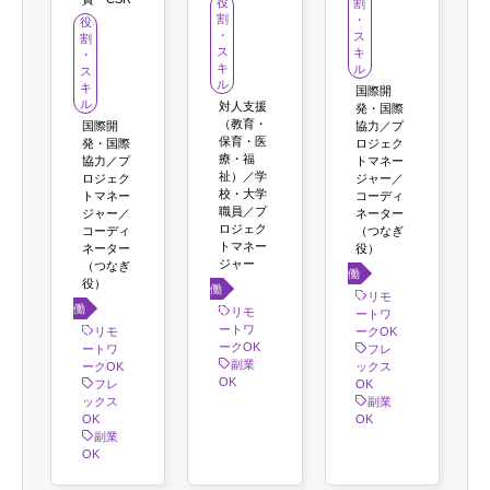
役
割
割
・
役
・
ス
割
ス
キ
・
キ
ル
ス
ル
キ
国際開
ル
対人支援
発・国際
（教育・
国際開
協力／プ
保育・医
発・国際
ロジェク
療・福
協力／プ
トマネー
祉）／学
ロジェク
ジャー／
校・大学
トマネー
コーディ
職員／プ
ジャー／
ネーター
ロジェク
コーディ
（つなぎ
トマネー
ネーター
役）
ジャー
（つなぎ
働き
役）
働き
方
リモ
働き
方
リモ
ートワ
ートワ
方
リモ
ークOK
ークOK
ートワ
フレ
副業
ークOK
ックス
OK
フレ
OK
ックス
副業
OK
OK
副業
OK