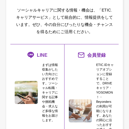
ソーシャルキャリアに関する情報・機会は、「ETIC.
キャリアサービス」として統合的に、情報提供をして
います。
ぜひ、今の自分にぴったりな機会・チャンス
を得るためにご活用ください。
LINE
会員登録
まずは情報
ETIC.IDキャ
収集がした
リアオプシ
い方向けに
ョンに登録
おすすめで
すること
す。ソーシ
で、DRIVE
ャル転職・
キャリア・
キャリアに
YOSOMON
関する記事
！・
や挑戦機
Beyonders
会・求人な
の利用が可
ど多様な情
能になりま
報をお届け
す。あなた
します。
の関心に沿
ったおすす