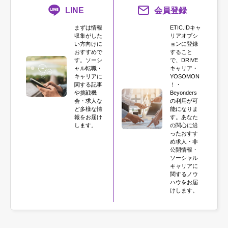
LINE
会員登録
まずは情報
ETIC.IDキャ
収集がした
リアオプシ
い方向けに
ョンに登録
おすすめで
すること
す。ソーシ
で、DRIVE
ャル転職・
キャリア・
キャリアに
YOSOMON
関する記事
！・
や挑戦機
Beyonders
会・求人な
の利用が可
ど多様な情
能になりま
報をお届け
す。あなた
します。
の関心に沿
ったおすす
め求人・非
公開情報・
ソーシャル
キャリアに
関するノウ
ハウをお届
けします。