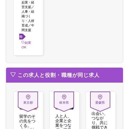
起業・経
営支援／
人事・組
織づく
り・人材
育成／中
間支援
働き
方
副業
OK
この求人と役割・職種が同じ求人
東京都
岐阜県
愛媛県
出会い、
人と人、
留学のそ
つなが
企業と企
の先をつ
り、共に
業をつな
くる。
挑戦でき