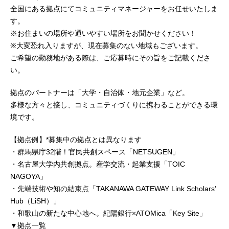
全国にある拠点にてコミュニティマネージャーをお任せいたしま
す。
※お住まいの場所や通いやすい場所をお聞かせください！
※大変恐れ入りますが、現在募集のない地域もございます。
ご希望の勤務地がある際は、ご応募時にその旨をご記載くださ
い。
拠点のパートナーは「大学・自治体・地元企業」など。
多様な方々と接し、コミュニティづくりに携わることができる環
境です。
【拠点例】*募集中の拠点とは異なります
・群馬県庁32階！官民共創スペース「NETSUGEN」
・名古屋大学内共創拠点。産学交流・起業支援「TOIC
NAGOYA」
・先端技術や知の結束点「TAKANAWA GATEWAY Link Scholarsʼ
Hub（LiSH）」
・和歌山の新たな中心地へ。紀陽銀行×ATOMica「Key Site」
▼拠点一覧