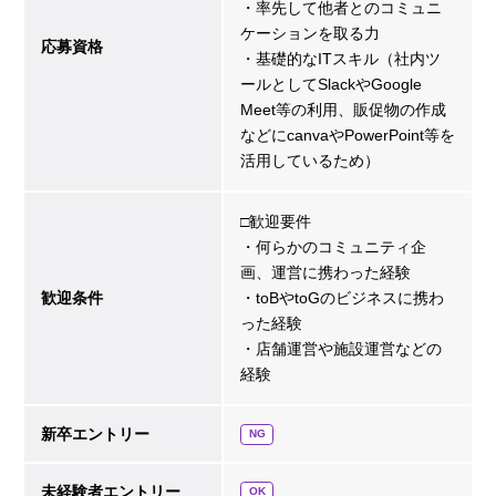
・率先して他者とのコミュニ
ケーションを取る力
応募資格
・基礎的なITスキル（社内ツ
ールとしてSlackやGoogle
Meet等の利用、販促物の作成
などにcanvaやPowerPoint等を
活用しているため）
□歓迎要件
・何らかのコミュニティ企
画、運営に携わった経験
歓迎条件
・toBやtoGのビジネスに携わ
った経験
・店舗運営や施設運営などの
経験
新卒エントリー
NG
未経験者エントリー
OK