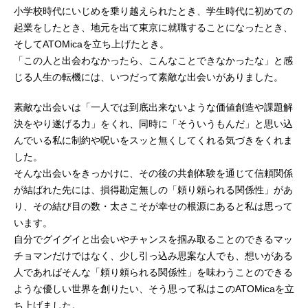
小学校時代にいじめを乗り越えられたとき、学生時代に初めての
起業をしたとき、地元を出て東京に就職することになったとき、
そしてATOMicaを立ち上げたとき。
「この人と出会わなかったら、こんなことできなかったな」と感
じる人生の転機には、いつだって素敵な出会いがありました。
素敵な出会いは「一人では到底出来ないような価値創造や課題解
決をやり遂げる力」をくれ、同時に「そういうもんだ」と思い込
んでいる私に制約や呪いをスッと無くしてくれる気づきをくれま
した。
そんな出会いをきっかけに、その後の共創体験を通じて信頼関係
が結ばれた先には、損得勘定無しの「頼り頼られる関係性」があ
り、その結び目の数・太さこそが幸せの根源にあると私は思って
います。
自分でグイグイと出会いやチャンスを掴み取ることのできるマッ
チョマンだけではなく、少し引っ込み思案な人でも、想いがある
人であればそんな「頼り頼られる関係性」を味わうことのできる
ような優しい世界を創りたい、そう思って私はこのATOMicaを立
ち上げました。