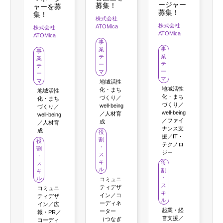
ージャー
募集！
ャーを募
募集！
集！
株式会社
株式会社
ATOMica
株式会社
ATOMica
ATOMica
事
事
業
事
業
テ
業
テ
ー
テ
ー
マ
ー
マ
マ
地域活性
地域活性
化・まち
地域活性
化・まち
づくり／
化・まち
づくり／
well-being
づくり／
well-being
／人材育
well-being
／ファイ
成
／人材育
ナンス支
成
役
援／IT・
割
役
テクノロ
・
割
ジー
ス
・
キ
役
ス
ル
割
キ
・
ル
コミュニ
ス
ティデザ
コミュニ
キ
イン／コ
ティデザ
ル
ーディネ
イン／広
起業・経
ーター
報・PR／
営支援／
（つなぎ
コーディ