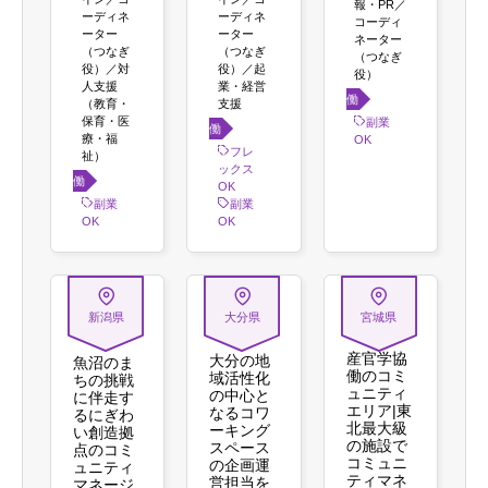
報・PR／
ーディネ
ーディネ
コーディ
ーター
ーター
ネーター
（つなぎ
（つなぎ
（つなぎ
役）／対
役）／起
役）
人支援
業・経営
働き
（教育・
支援
保育・医
方
副業
働き
療・福
OK
方
フレ
祉）
ックス
働き
OK
方
副業
副業
OK
OK
新潟県
大分県
宮城県
産官学協
大分の地
魚沼のま
働のコミ
域活性化
ちの挑戦
ュニティ
の中心と
に伴走す
エリア|東
なるコワ
るにぎわ
北最大級
ーキング
い創造拠
の施設で
スペース
点のコミ
コミュニ
の企画運
ュニティ
ティマネ
営担当を
マネージ