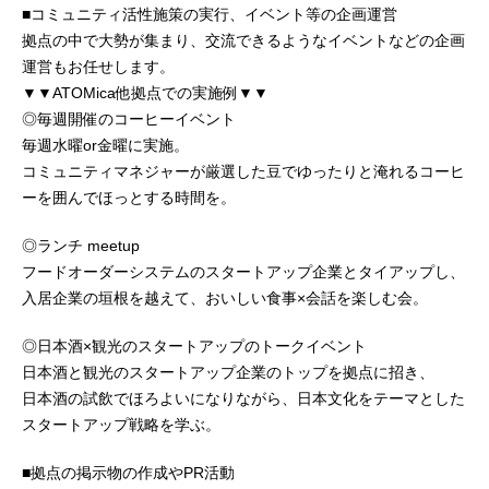
■コミュニティ活性施策の実行、イベント等の企画運営
拠点の中で大勢が集まり、交流できるようなイベントなどの企画
運営もお任せします。
▼▼ATOMica他拠点での実施例▼▼
◎毎週開催のコーヒーイベント
毎週水曜or金曜に実施。
コミュニティマネジャーが厳選した豆でゆったりと淹れるコーヒ
ーを囲んでほっとする時間を。
◎ランチ meetup
フードオーダーシステムのスタートアップ企業とタイアップし、
入居企業の垣根を越えて、おいしい食事×会話を楽しむ会。
◎日本酒×観光のスタートアップのトークイベント
日本酒と観光のスタートアップ企業のトップを拠点に招き、
日本酒の試飲でほろよいになりながら、日本文化をテーマとした
スタートアップ戦略を学ぶ。
■拠点の掲示物の作成やPR活動