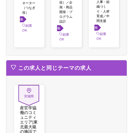
人事・組
役）／企
ネーター
織づく
画・商品
（つなぎ
り・人材
開発・プ
役）
育成／中
ログラム
働き
間支援
設計
方
副業
働き
働き
OK
方
副業
方
副業
OK
OK
この求人と同じテーマの求人
宮城県
産官学協
働のコミ
ュニティ
エリア|東
北最大級
の施設で