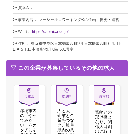
資本金：
事業内容： ソーシャルコワーキング®️の企画・開発・運営
WEB：
https://atomica.co.jp/
住所： 東京都中央区日本橋富沢町9-4 日本橋富沢町ビル THE
E.A.S.T.日本橋富沢町 6階 601号室
この企業が募集しているその他の求人
兵庫県
岐阜県
東京都
赤穂市内
人と人、
宮崎との
の「やっ
企業と企
架け橋と
てみた
業をつな
なり、関
い」をカ
ぎ、岐阜
係人口創
タチにす
県内の共
出に取り