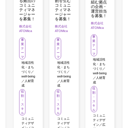
る拠点の
創を生む
組む拠点
コミュニ
コミュニ
の企画・
ティマネ
ティマネ
運営担当
ージャー
ージャー
を募集！
を募集！
を募集！
株式会社
株式会社
株式会社
ATOMica
ATOMica
ATOMica
事
事
事
業
業
業
テ
テ
テ
ー
ー
ー
マ
マ
マ
地域活性
地域活性
地域活性
化・まち
化・まち
化・まち
づくり／
づくり／
づくり／
well-being
well-being
well-being
／人材育
／人材育
／人材育
成
成
成
役
役
役
割
割
割
・
・
・
ス
ス
ス
キ
キ
キ
ル
ル
ル
コミュニ
コミュニ
コミュニ
ティデザ
ティデザ
ティデザ
イン／広
イン／コ
イン／コ