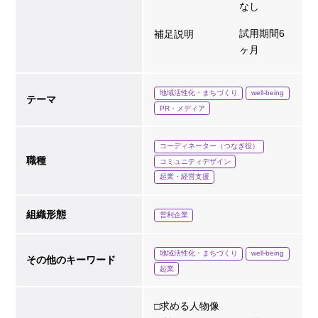
なし
試用期間6
補足説明
ヶ月
地域活性化・まちづくり
well-being
テーマ
PR・メディア
コーディネーター（つなぎ役）
職種
コミュニティデザイン
起業・経営支援
組織形態
営利企業
地域活性化・まちづくり
well-being
その他のキーワード
起業
□求める人物像