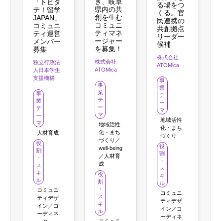
ぎ、岐阜
「トビタ
る場をつ
県内の共
テ！留学
くる。官
創を生む
JAPAN」
民連携の
コミュニ
コミュニ
共創拠点
ティマネ
ティ運営
リーダー
ージャー
メンバー
候補
を募集！
募集
株式会社
株式会社
独立行政法
ATOMica
ATOMica
人日本学生
支援機構
事
事
業
業
事
テ
テ
業
ー
ー
テ
マ
マ
ー
地域活性
マ
地域活性
化・まち
化・まち
人材育成
づくり
づくり／
役
役
well-being
割
割
／人材育
・
・
成
ス
ス
キ
役
キ
ル
割
ル
・
コミュニ
コミュニ
ス
ティデザ
ティデザ
キ
イン／コ
イン／コ
ル
ーディネ
ーディネ