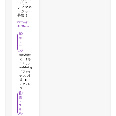
コミュニ
ティマネ
ージャー
募集！
株式会社
ATOMica
事
業
テ
ー
マ
地域活性
化・まち
づくり／
well-being
／ファイ
ナンス支
援／IT・
テクノロ
ジー
役
割
・
ス
キ
ル