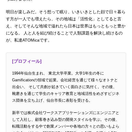
明日が楽しみだ。そう想って眠り、いきいきとした顔で日々暮ら
す方が一人でも増えたら、その地域は「活性化」としてると言
え、そしてそんな地域で溢れたら日本は世界はもっともっと豊か
になる。 人と人を結び続けることで人類課題を解決し続けるの
が、私達ATOMicaです。
[プロフィール]
1994年仙台生まれ、 東北大学卒業。大学1年生の冬に
Gamificationの領域で起業。会社経営を通じて様々なオトナと
出会い、 そして共創が起きていく面白さに気付く。その後、
靴磨きを通じて学生のキャリア教育と地域活性をめざすビジネ
ス団体を立ち上げ、仙台市長に表彰を受ける。
新卒では株式会社ワークスアプリケーションズにエンジニアと
して入社し、顧客巻き込み型の開発スタイルを学ぶ。その後、
転職活動をする中で創業メンバーや各地の方々との思いもよら