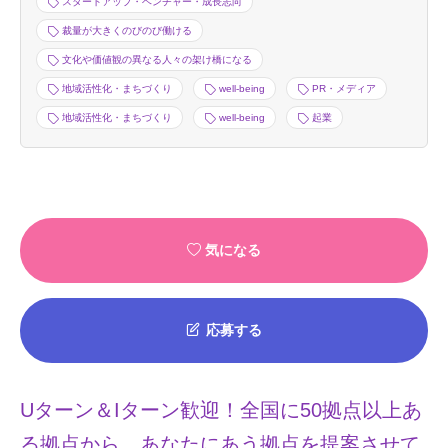
スタートアップ・ベンチャー・成長志向
裁量が大きくのびのび働ける
文化や価値観の異なる人々の架け橋になる
地域活性化・まちづくり
well-being
PR・メディア
地域活性化・まちづくり
well-being
起業
気になる
応募する
Uターン＆Iターン歓迎！全国に50拠点以上あ
る拠点から、あなたにあう拠点を提案させて