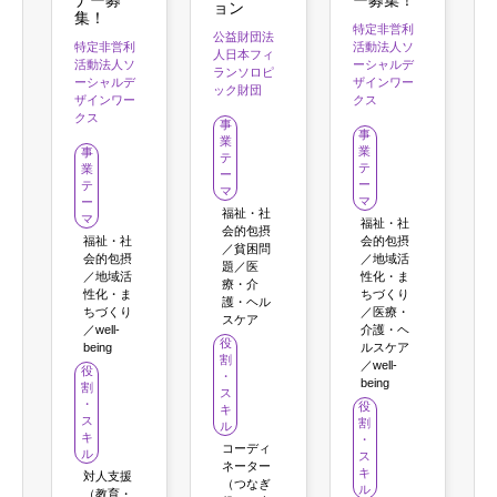
ョン
集！
特定非営利
公益財団法
特定非営利
活動法人ソ
人日本フィ
活動法人ソ
ーシャルデ
ランソロピ
ーシャルデ
ザインワー
ック財団
ザインワー
クス
クス
事
事
業
業
事
テ
テ
業
ー
ー
テ
マ
マ
ー
福祉・社
マ
福祉・社
会的包摂
福祉・社
会的包摂
／貧困問
会的包摂
／地域活
題／医
／地域活
性化・ま
療・介
性化・ま
ちづくり
護・ヘル
ちづくり
／医療・
スケア
／well-
介護・ヘ
役
being
ルスケア
割
／well-
役
・
being
割
ス
・
役
キ
ス
割
ル
キ
・
コーディ
ル
ス
ネーター
キ
対人支援
（つなぎ
ル
（教育・