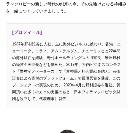
ランソロピーの新しい時代の到来の今、その先駆けとなる枠組み
を一緒につくっていきましょう。
[プロフィール]
1987年野村證券に入社。主に海外ビジネスに携わり、香港、ニ
ューヨーク、ミラノ、アムステルダム、チューリッヒと22年間
の海外駐在を経験。野村ホールディングスのIR室長、米州野村
の経営企画部長などを勤めた。2017年、社内ビジネスコンテス
ト「野村イノベーターズ」で「富裕層と社会貢献を結ぶ、有価
証券による寄付のプラットフォーム」で最優秀賞を受賞。この
プロジェクトの実現のため、 2020年4月に野村證券を退社。賛
同頂いた多くの方々の支援のもと、日本フィランソロピック財
団を設立して、代表理事に就任。