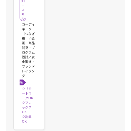
割
・
ス
キ
ル
コーディ
ネーター
（つなぎ
役）／企
画・商品
開発・プ
ログラム
設計／資
金調達・
ファンド
レイジン
グ
働き
方
リモ
ートワ
ークOK
フレ
ックス
OK
副業
OK