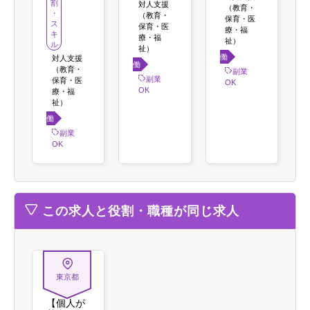
割
対人支援
（教育・
・
（教育・
保育・医
ス
保育・医
療・福
キ
療・福
祉）
ル
祉）
働き
対人支援
働き
（教育・
方
副業
方
副業
保育・医
OK
OK
療・福
祉）
働き
方
副業
OK
この求人と役割・職種が同じ求人
東京都
【個人が