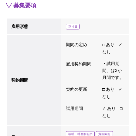
募集要項
雇用形態
正社員
期間の定め
□ あり ✓
なし
・試用期
雇用契約期間
間、は3か
月間です。
契約期間
契約の更新
□ あり ✓
なし
試用期間
✓ あり □
なし
福祉・社会的包摂
貧困問題