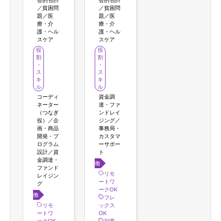
会的包摂
会的包摂
／貧困問
／貧困問
題／医
題／医
療・介
療・介
護・ヘル
護・ヘル
スケア
スケア
役
役
割
割
・
・
ス
ス
キ
キ
ル
ル
コーディ
資金調
ネーター
達・ファ
（つなぎ
ンドレイ
役）／企
ジング／
画・商品
事務局・
開発・プ
カスタマ
ログラム
ーサポー
設計／資
ト
金調達・
働き
ファンド
方
リモ
レイジン
ートワ
グ
ークOK
働き
フレ
方
リモ
ックス
ートワ
OK