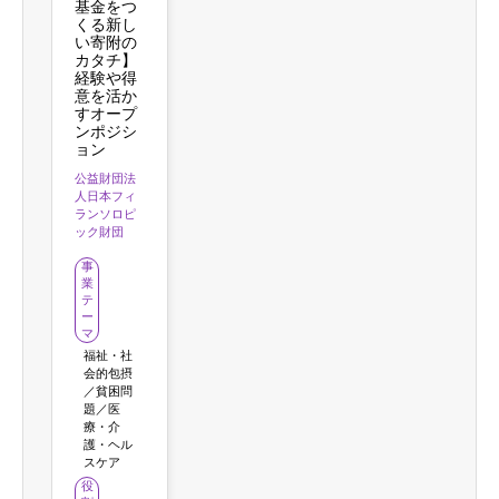
基金をつ
くる新し
い寄附の
カタチ】
経験や得
意を活か
すオープ
ンポジシ
ョン
公益財団法
人日本フィ
ランソロピ
ック財団
事
業
テ
ー
マ
福祉・社
会的包摂
／貧困問
題／医
療・介
護・ヘル
スケア
役