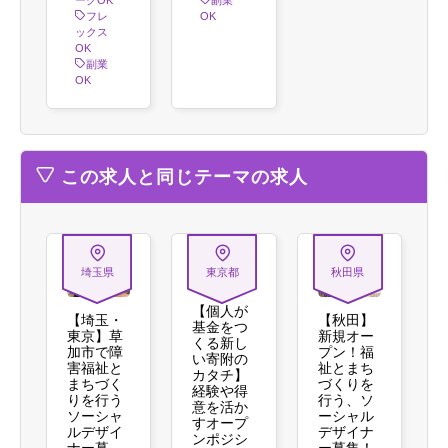
ークOK
副業
フレ
OK
ックス
OK
副業
OK
この求人と同じテーマの求人
埼玉県
東京都
秋田県
【個人が
【埼玉・
【秋田】
基金をつ
東京】草
新規オー
くる新し
加市で障
プン！福
い寄附の
害福祉と
祉とまち
カタチ】
まちづく
づくりを
経験や得
りを行う
行う、ソ
意を活か
ソーシャ
ーシャル
すオープ
ルデザイ
デザイナ
ンポジシ
ナー募
ー募集！