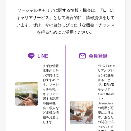
ソーシャルキャリアに関する情報・機会は、「ETIC.
キャリアサービス」として統合的に、情報提供をして
います。
ぜひ、今の自分にぴったりな機会・チャンス
を得るためにご活用ください。
LINE
会員登録
まずは情報
ETIC.IDキャ
収集がした
リアオプシ
い方向けに
ョンに登録
おすすめで
すること
す。ソーシ
で、DRIVE
ャル転職・
キャリア・
キャリアに
YOSOMON
関する記事
！・
や挑戦機
Beyonders
会・求人な
の利用が可
ど多様な情
能になりま
報をお届け
す。あなた
します。
の関心に沿
ったおすす