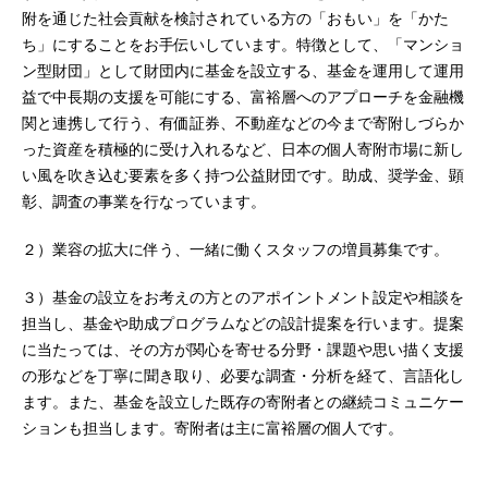
附を通じた社会貢献を検討されている⽅の「おもい」を「かた
ち」にすることをお⼿伝いしています。特徴として、「マンショ
ン型財団」として財団内に基金を設立する、基金を運用して運用
益で中長期の支援を可能にする、富裕層へのアプローチを金融機
関と連携して行う、有価証券、不動産などの今まで寄附しづらか
った資産を積極的に受け入れるなど、日本の個人寄附市場に新し
い風を吹き込む要素を多く持つ公益財団です。助成、奨学金、顕
彰、調査の事業を行なっています。
２）業容の拡大に伴う、一緒に働くスタッフの増員募集です。
３）基金の設立をお考えの方とのアポイントメント設定や相談を
担当し、基金や助成プログラムなどの設計提案を行います。提案
に当たっては、その方が関心を寄せる分野・課題や思い描く支援
の形などを丁寧に聞き取り、必要な調査・分析を経て、言語化し
ます。また、基金を設立した既存の寄附者との継続コミュニケー
ションも担当します。寄附者は主に富裕層の個人です。