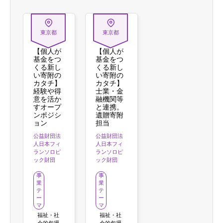
東京都
東京都
【個人が
【個人が
基金をつ
基金をつ
くる新し
くる新し
い寄附の
い寄附の
カタチ】
カタチ】
経験や得
士業・金
意を活か
融機関等
すオープ
と連携。
ンポジシ
遺贈寄附
ョン
担当
公益財団法
公益財団法
人日本フィ
人日本フィ
ランソロピ
ランソロピ
ック財団
ック財団
事
事
業
業
テ
テ
ー
ー
マ
マ
福祉・社
福祉・社