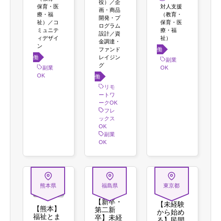
役）／企
保育・医
対人支援
画・商品
療・福
（教育・
開発・プ
祉）／コ
保育・医
ログラム
ミュニテ
療・福
設計／資
ィデザイ
祉）
金調達・
ン
働き
ファンド
働き
レイジン
方
副業
グ
方
副業
OK
OK
働き
方
リモ
ートワ
ークOK
フレ
ックス
OK
副業
OK
熊本県
福島県
東京都
【新卒・
【未経験
【熊本】
第二新
から始め
福祉とま
卒】未経
る】民間