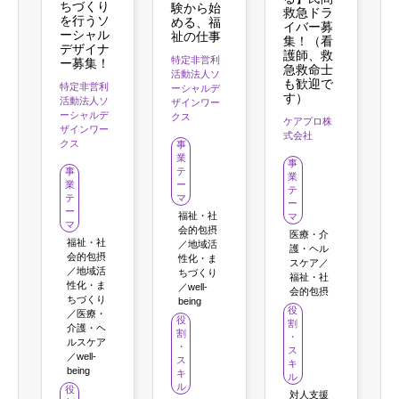
ちづくり
験から始
救急ドラ
を行うソ
める、福
イバー募
ーシャル
祉の仕事
集！（看
デザイナ
護師、救
特定非営利
ー募集！
急救命士
活動法人ソ
も歓迎で
特定非営利
ーシャルデ
す）
活動法人ソ
ザインワー
ーシャルデ
クス
ケアプロ株
ザインワー
式会社
クス
事
業
事
事
テ
業
業
ー
テ
テ
マ
ー
ー
福祉・社
マ
マ
会的包摂
医療・介
福祉・社
／地域活
護・ヘル
会的包摂
性化・ま
スケア／
／地域活
ちづくり
福祉・社
性化・ま
／well-
会的包摂
ちづくり
being
役
／医療・
役
割
介護・ヘ
割
・
ルスケア
・
ス
／well-
ス
キ
being
キ
ル
ル
役
対人支援