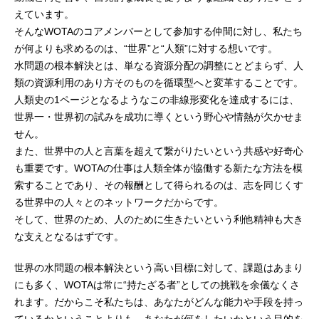
えています。
そんなWOTAのコアメンバーとして参加する仲間に対し、私たち
が何よりも求めるのは、“世界”と“人類”に対する想いです。
水問題の根本解決とは、単なる資源分配の調整にとどまらず、人
類の資源利用のあり方そのものを循環型へと変革することです。
人類史の1ページとなるようなこの非線形変化を達成するには、
世界一・世界初の試みを成功に導くという野心や情熱が欠かせま
せん。
また、世界中の人と言葉を超えて繋がりたいという共感や好奇心
も重要です。WOTAの仕事は人類全体が協働する新たな方法を模
索することであり、その報酬として得られるのは、志を同じくす
る世界中の人々とのネットワークだからです。
そして、世界のため、人のために生きたいという利他精神も大き
な支えとなるはずです。
世界の水問題の根本解決という高い目標に対して、課題はあまり
にも多く、WOTAは常に“持たざる者”としての挑戦を余儀なくさ
れます。だからこそ私たちは、あなたがどんな能力や手段を持っ
ているかということよりも、あなたが何をしたいかという目的を