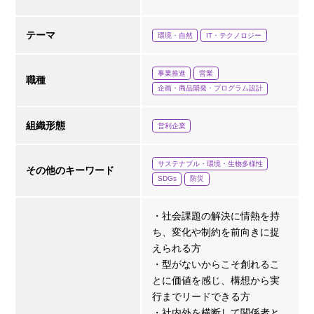
テーマ
環境・自然
IT・テクノロジー
事業推進
営業
職種
企画・商品開発・プログラム設計
組織形態
営利企業
サステナブル・環境・生物多様性
その他のキーワード
SDGs
防災
・社会課題の解決に情熱を持
ち、変化や制約を前向きに捉
えられる方
・型がないからこそ創れるこ
とに価値を感じ、構想から実
行までリードできる方
・社内外を横断して関係者と