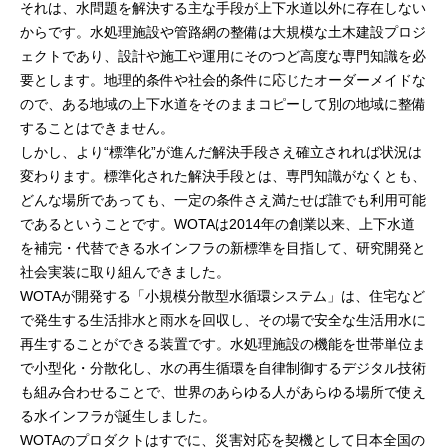
それは、水問題を解決する主な手段が上下水道以外に存在しない
からです。水処理施設や管路網の整備は大規模な土木建設プロジ
ェクトであり、設計や施工や運用にそのつど高度な専門知識を必
要とします。地理的条件や社会的条件に応じたオーダーメイドな
ので、ある地域の上下水道をそのままコピーして別の地域に整備
することはできません。
しかし、より“標準化”が進んだ解決手段さえ確立されれば状況は
変わります。標準化された解決手段とは、専門知識がなくとも、
どんな場所であっても、一定の条件さえ満たせば誰でも利用可能
であるということです。WOTAは2014年の創業以来、上下水道
を補完・代替できる水インフラの新標準を目指して、研究開発と
社会実装に取り組んできました。
WOTAが開発する「小規模分散型水循環システム」は、住宅など
で発生する生活排水と雨水を回収し、その場で安全な生活用水に
再生することができる装置です。水処理施設の機能を世帯単位ま
で小型化・分散化し、水の再生循環を自律制御するデジタル技術
も組み合わせることで、世界のあらゆる人があらゆる場所で使え
る水インフラが誕生しました。
WOTAのプロダクトはすでに、災害対応を契機として日本全国の