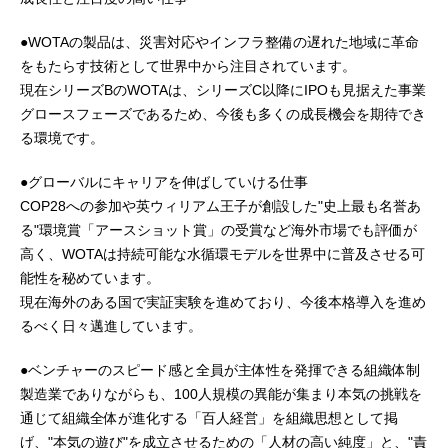
●WOTAの製品は、災害対応やインフラ整備の遅れた地域に革命
をもたらす技術として世界中から注目されています。
現在シリーズBのWOTAは、シリーズC以降にIPOも見据えた事業
グロースフェーズであるため、今後も多くの成長機会を期待でき
る環境です。
●グローバルにキャリアを伸ばしていける仕事
COP28への参加や英ウィリアム王子が創設した"史上最も名誉あ
る"環境賞「アースショット賞」の受賞など海外市場でも評価が
高く、WOTAは持続可能な水循環モデルを世界中に普及させる可
能性を秘めています。
現在海外のある国で実証実験を進めており、今後本格導入を進め
るべく日々邁進しています。
●ベンチャーのスピード感と全員が主体性を発揮できる組織体制
製造業でありながらも、100人規模の異能が集まり本気の挑戦を
通じて組織全体が進化する「百人経営」を組織思想として掲
げ、"本気の遊び"を成立させるための「人材の高い純度」と、"責