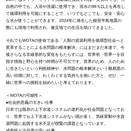
自然の中でも、入浴や洗濯に使用でき、排水の98％以上を再生し
て循環利用を可能にすることで、いつでもどこでも、安全・安心
な水が使うことができます。2024年に発生した能登半島地震の
際にも現地で利用され、被災地での生活を助けてきました。
それでもWOTAの使命である「人類の資源利用を循環型社会へと
変革することによる水問題の根本解決」にはまだまだ未達で、今
後さらなる非線形的な変化をもたらすには、世界初・世界一を目
指す情熱と野心を持つ仲間が不可欠です。世界のため、人のため
に生きたいという利他精神や、水問題の根本解決という難易度の
高い目標に対して、わくわくする気持ちを抱いた方と、ぜひ、一
緒に世界への挑戦を始めたいと考えております。
＜WOTAの可能性＞
●社会的意義の大きい仕事
日本では既存の上下水道システムの老朽化が社会問題となってお
り、世界でも上下水道システムがない国が多く、気候変動や水資
源問題に起因する水不足が喫緊の課題となっています。
成長性と注目度の高い仕事