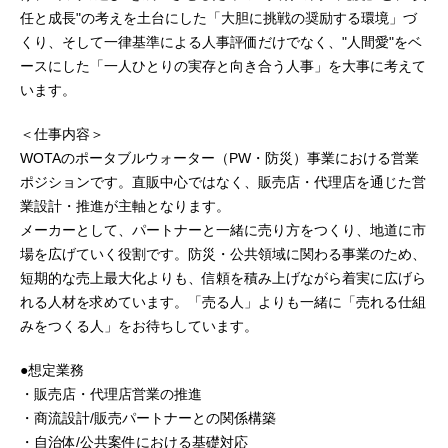
任と成長"の考えを土台にした「大胆に挑戦の奨励する環境」づ
くり、そして一律基準による人事評価だけでなく、"人間愛"をベ
ースにした「一人ひとりの実存と向き合う人事」を大事に考えて
います。
＜仕事内容＞
WOTAのポータブルウォーター（PW・防災）事業における営業
ポジションです。直販中心ではなく、販売店・代理店を通じた営
業設計・推進が主軸となります。
メーカーとして、パートナーと一緒に売り方をつくり、地道に市
場を広げていく役割です。防災・公共領域に関わる事業のため、
短期的な売上最大化よりも、信頼を積み上げながら着実に広げら
れる人材を求めています。「売る人」よりも一緒に「売れる仕組
みをつくる人」をお待ちしています。
●想定業務
・販売店・代理店営業の推進
・商流設計/販売パートナーとの関係構築
・自治体/公共案件における基礎対応