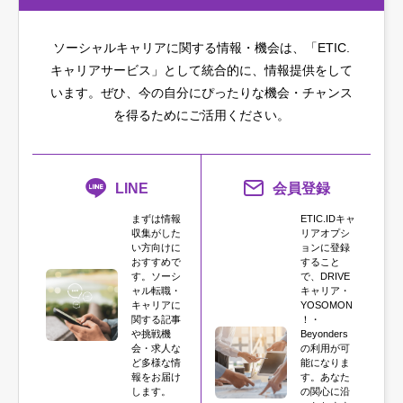
ソーシャルキャリアに関する情報・機会は、「ETIC.
キャリアサービス」として統合的に、情報提供をして
います。
ぜひ、今の自分にぴったりな機会・チャンス
を得るためにご活用ください。
LINE
会員登録
まずは情報
ETIC.IDキャ
収集がした
リアオプシ
い方向けに
ョンに登録
おすすめで
すること
す。ソーシ
で、DRIVE
ャル転職・
キャリア・
キャリアに
YOSOMON
関する記事
！・
や挑戦機
Beyonders
会・求人な
の利用が可
ど多様な情
能になりま
報をお届け
す。あなた
します。
の関心に沿