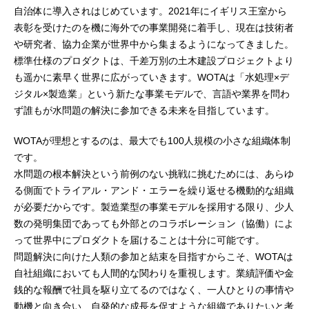
自治体に導入されはじめています。2021年にイギリス王室から
表彰を受けたのを機に海外での事業開発に着手し、現在は技術者
や研究者、協力企業が世界中から集まるようになってきました。
標準仕様のプロダクトは、千差万別の土木建設プロジェクトより
も遥かに素早く世界に広がっていきます。WOTAは「水処理×デ
ジタル×製造業」という新たな事業モデルで、言語や業界を問わ
ず誰もが水問題の解決に参加できる未来を目指しています。
WOTAが理想とするのは、最大でも100人規模の小さな組織体制
です。
水問題の根本解決という前例のない挑戦に挑むためには、あらゆ
る側面でトライアル・アンド・エラーを繰り返せる機動的な組織
が必要だからです。製造業型の事業モデルを採用する限り、少人
数の発明集団であっても外部とのコラボレーション（協働）によ
って世界中にプロダクトを届けることは十分に可能です。
問題解決に向けた人類の参加と結束を目指すからこそ、WOTAは
自社組織においても人間的な関わりを重視します。業績評価や金
銭的な報酬で社員を駆り立てるのではなく、一人ひとりの事情や
動機と向き合い、自発的な成長を促すような組織でありたいと考