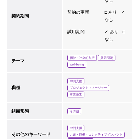
契約の更新
□ あり ✓
契約期間
なし
試用期間
✓ あり □
なし
福祉・社会的包摂
貧困問題
テーマ
well-being
中間支援
職種
プロジェクトマネージャー
事業推進
組織形態
その他
中間支援
その他のキーワード
共創・協働・コレクティブインパクト