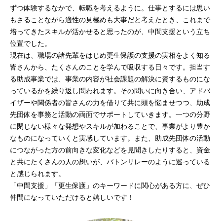
ずつ体験するなかで、転職を考えるように。仕事とするには思い
もさることながら適性の見極めも大事だと考えたとき、これまで
培ってきたスキルが活かせると思ったのが、中間支援という立ち
位置でした。
現在は、職場の諸先輩をはじめ更生保護の支援の実相をよく知る
皆さんから、たくさんのことを学んで吸収する日々です。担当す
る助成事業では、事業の内容が社会課題の解決に資するものにな
っているかを繰り返し問われます。その問いに向き合い、アドバ
イザーや関係者の皆さんの力を借りて共に頭を悩ませつつ、助成
先団体を事務と活動の両面でサポートしていきます。一つの分野
に閉じない様々な発想やスキルが加わることで、事業がより豊か
なものになっていくと実感しています。また、助成先団体の活動
につながった方の前向きな変化などを見聞きしたりすると、資金
と共にたくさんの人の想いが、バトンリレーのように巡っている
と感じられます。
「中間支援」「更生保護」のキーワードに関心がある方に、ぜひ
仲間になっていただけると嬉しいです！