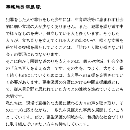
事務局長 幸島 聡
犯罪をした人や非行をした少年には、生育環境等に恵まれず社会
的に弱い立場の人が少なくありません。また、犯罪を繰り返す中
で様々なものを失い、孤立している人も多くいます。そうした
人々が、立ち直りを支えてくれる人との出会いや、様々な支援を
得て社会復帰を果たしていくことは、「誰ひとり取り残さない社
会」の実現にもつながります。
そこに向かう困難な道のりを支えるのは、個人や地域、社会全体
の「立ち直りを支える力」です。その力を、つよく、大きく、長
く続くものにしていくためには、支え手への支援を充実させてい
く必要があります。更生保護の分野における中間支援組織とし
て、従来異分野と思われていた方々との連携を進めていくことも
大切です。
私たちは、現場で直接的な支援に携わる方々の声を聴き取り、そ
のニーズに応えながら、一歩先を見据えた事業を展開していこう
としています。ぜひ、更生保護の領域から、包摂的な社会づくり
に取り組んでいきたい方をお待ちしています。