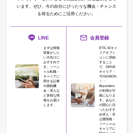
います。
ぜひ、今の自分にぴったりな機会・チャンス
を得るためにご活用ください。
LINE
会員登録
まずは情報
ETIC.IDキャ
収集がした
リアオプシ
い方向けに
ョンに登録
おすすめで
すること
す。ソーシ
で、DRIVE
ャル転職・
キャリア・
キャリアに
YOSOMON
関する記事
！・
や挑戦機
Beyonders
会・求人な
の利用が可
ど多様な情
能になりま
報をお届け
す。あなた
します。
の関心に沿
ったおすす
め求人・非
公開情報・
ソーシャル
キャリアに