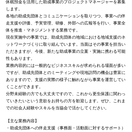
休眠預金を活用した助成事業のプロジェクトマネージャーを募集
します。
各地の助成先団体とコミュニケーションを取りつつ、事業への伴
走支援や評価、予実管理、研修、外部への広報等を行い、事業全
体を推進・マネジメントする業務です。
現在実施中の事業では、助成先団体の地域における地域支援のネ
ットワークづくりに取り組んでいます。当面はその事業を担当い
ただきますが、今後、新たな助成事業の立案・実施に携わる可能
性もあります。
業務内容的には一般的なビジネススキルが求められる場面が多い
ですが、助成先団体とのミーティングや現地訪問の機会は豊富に
ありますので、支援の実際の様子に触れながら事業を運営してい
くことができます。
分野未経験の方でも大丈夫ですので、これから更生保護に関わっ
ていきたいという意欲をお持ちの方を歓迎します。ぜひ、これま
での社会人経験やスキルを当協会で活かしてください。
【主な業務内容】
・助成先団体への伴走支援（事務面・活動面に対するサポート）