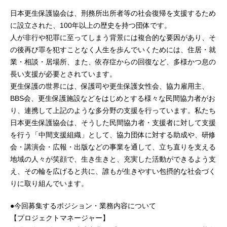
日本更生保護協会は、刑務所出所者等の社会復帰を支援するため
に設立された、100年以上の歴史を持つ団体です。
人が非行や犯罪に至ってしまう背景には複合的な要因があり、そ
の後再び罪を犯すことなく人生を歩んでいくためには、住居・就
業・相談・居場所、また、依存症からの回復など、多様かつ息の
長い支援が必要とされています。
更生保護の世界には、保護司や更生保護女性会、協力雇用主、
BBS会、更生保護施設などをはじめとする様々な民間協力者がお
り、連携して上記のような多分野の支援を行っています。私たち
日本更生保護協会は、そうした民間協力者・支援者に対して支援
を行う「中間支援組織」として、協力団体に対する助成や、研修
会・講演会・広報・出版などの事業を通して、立ち直りを支える
地域の人々が笑顔で、生き生きと、充実した活動ができるよう支
え、その輪を広げると共に、誰もが生きやすい包摂的な社会づく
りに取り組んでいます。
●今回募集するポジション・業務内容について
【プロジェクトマネージャー】