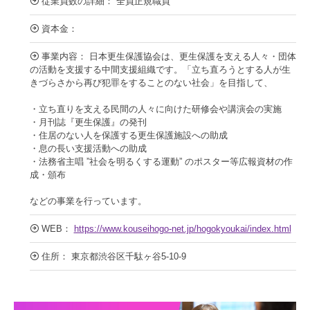
従業員数の詳細： 全員正規職員
資本金：
事業内容： 日本更生保護協会は、更生保護を支える人々・団体
の活動を支援する中間支援組織です。「立ち直ろうとする人が生
きづらさから再び犯罪をすることのない社会」を目指して、
・立ち直りを支える民間の人々に向けた研修会や講演会の実施
・月刊誌『更生保護』の発刊
・住居のない人を保護する更生保護施設への助成
・息の長い支援活動への助成
・法務省主唱 ”社会を明るくする運動” のポスター等広報資材の作
成・頒布
などの事業を行っています。
WEB：
https://www.kouseihogo-net.jp/hogokyoukai/index.html
住所： 東京都渋谷区千駄ヶ谷5-10-9