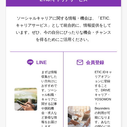
ソーシャルキャリアに関する情報・機会は、「ETIC.
キャリアサービス」として統合的に、情報提供をして
います。
ぜひ、今の自分にぴったりな機会・チャンス
を得るためにご活用ください。
LINE
会員登録
まずは情報
ETIC.IDキャ
収集がした
リアオプシ
い方向けに
ョンに登録
おすすめで
すること
す。ソーシ
で、DRIVE
ャル転職・
キャリア・
キャリアに
YOSOMON
関する記事
！・
や挑戦機
Beyonders
会・求人な
の利用が可
ど多様な情
能になりま
報をお届け
す。あなた
します。
の関心に沿