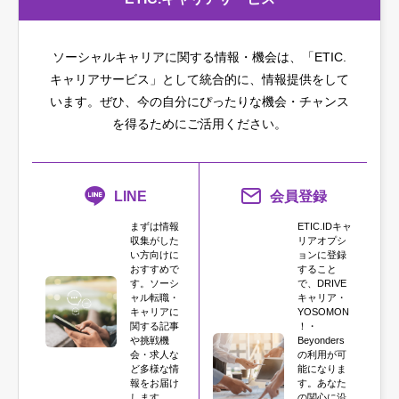
ソーシャルキャリアに関する情報・機会は、「ETIC.
キャリアサービス」として統合的に、情報提供をして
います。
ぜひ、今の自分にぴったりな機会・チャンス
を得るためにご活用ください。
LINE
会員登録
まずは情報
ETIC.IDキャ
収集がした
リアオプシ
い方向けに
ョンに登録
おすすめで
すること
す。ソーシ
で、DRIVE
ャル転職・
キャリア・
キャリアに
YOSOMON
関する記事
！・
や挑戦機
Beyonders
会・求人な
の利用が可
ど多様な情
能になりま
報をお届け
す。あなた
します。
の関心に沿