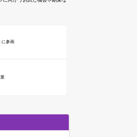
トに参画
副業