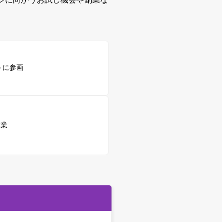
トに参画
副業