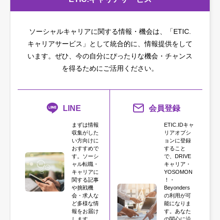
ソーシャルキャリアに関する情報・機会は、「ETIC.
キャリアサービス」として統合的に、情報提供をして
います。
ぜひ、今の自分にぴったりな機会・チャンス
を得るためにご活用ください。
LINE
会員登録
まずは情報
ETIC.IDキャ
収集がした
リアオプシ
い方向けに
ョンに登録
おすすめで
すること
す。ソーシ
で、DRIVE
ャル転職・
キャリア・
キャリアに
YOSOMON
関する記事
！・
や挑戦機
Beyonders
会・求人な
の利用が可
ど多様な情
能になりま
報をお届け
す。あなた
します。
の関心に沿